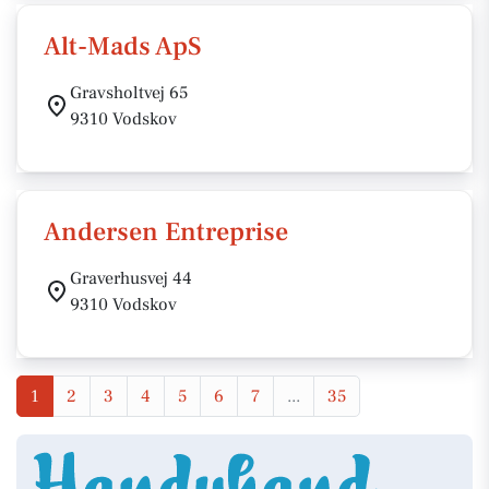
Alt-Mads ApS
Gravsholtvej 65
9310 Vodskov
Andersen Entreprise
Graverhusvej 44
9310 Vodskov
1
2
3
4
5
6
7
...
35