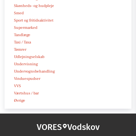
Skønheds- og hudpleje
Smed
Sport og fritidsaktivitet
Supermarked
Tandlæge
Taxi / Taxa
Tømrer
Udlejningselskab
Undervisning
Undervognsbehandling
Vinduespudser
VVS
Værtshus / bar
Øvrige
VORES
Vodskov