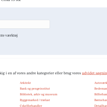
nte værktøj
kig i en af vores andre kategorier eller brug vores
udvidet søgni
Arkitekt
Autoværk
Bank og pengeinstitut
Bedema
Bibliotek, arkiv og museum
Bilforha
Byggemarked / trælast
Børneha
Cykelforhandler
Detailha