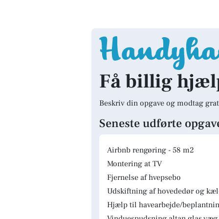
Få billig hjæ
Beskriv din opgave og modtag grat
Seneste udførte opgav
Airbnb rengøring - 58 m2
Montering at TV
Fjernelse af hvepsebo
Udskiftning af hovededør og kæ
Hjælp til havearbejde/beplantnin
Vinduespudsning altan glas væg.