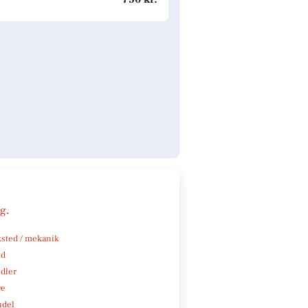
ng
.
sted / mekanik
nd
ndler
ve
ndel