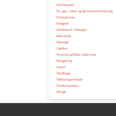
Dyrehandel
El-, gas-, vand- og fjernvarmeforsyning
Entreprenør
Fotograf
Guldsmed / Urmager
Køreskole
Massage
Optiker
Pizzeria, grillbar, isbar mm.
Rengøring
Smed
Tandlæge
Udlejningselskab
Vinduespudser
Øvrige