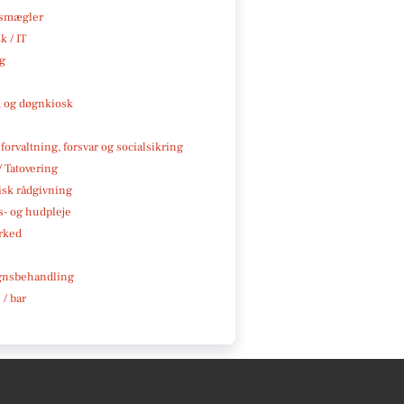
smægler
k / IT
ng
 og døgnkiosk
 forvaltning, forsvar og socialsikring
/ Tatovering
isk rådgivning
- og hudpleje
rked
gnsbehandling
 / bar