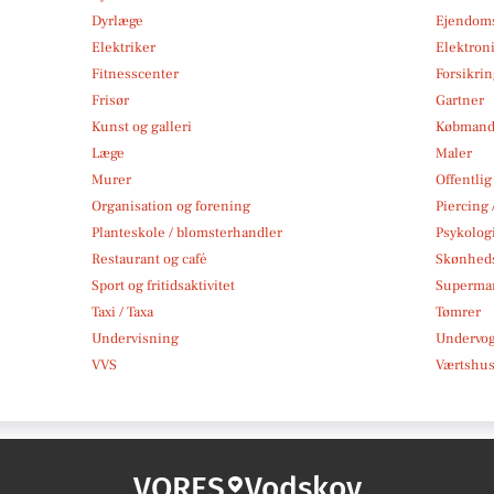
Dyrlæge
Ejendom
Elektriker
Elektroni
Fitnesscenter
Forsikri
Frisør
Gartner
Kunst og galleri
Købmand
Læge
Maler
Murer
Offentlig
Organisation og forening
Piercing 
Planteskole / blomsterhandler
Psykolog
Restaurant og café
Skønheds
Sport og fritidsaktivitet
Superma
Taxi / Taxa
Tømrer
Undervisning
Undervo
VVS
Værtshus
VORES
Vodskov