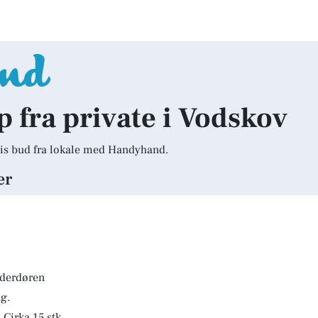
lp fra private i Vodskov
is bud fra lokale med Handyhand.
er
lderdøren
g.
 Cirka 15 stk