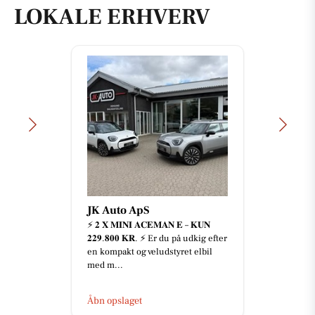
LOKALE ERHVERV
JK Auto ApS
⚡️ 𝟐 𝐗 𝐌𝐈𝐍𝐈 𝐀𝐂𝐄𝐌𝐀𝐍 𝐄 – 𝐊𝐔𝐍
𝟐𝟐𝟗.𝟖𝟎𝟎 𝐊𝐑. ⚡️ Er du på udkig efter
en kompakt og veludstyret elbil
med m...
Åbn opslaget