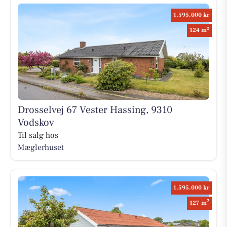
1.595.000 kr
2
124 m
Drosselvej 67 Vester Hassing, 9310
Vodskov
Til salg hos
Mæglerhuset
1.595.000 kr
2
127 m