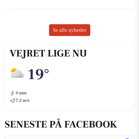
Se alle nyheder
VEJRET LIGE NU
19°
💧
0 mm
💨
7,2 m/s
SENESTE PÅ FACEBOOK