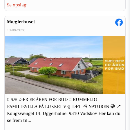
Se opslag
Mæglerhuset
10-08-2026
‼️ SÆLGER ER ÅBEN FOR BUD ‼️ RUMMELIG
FAMILIEVILLA PÅ LUKKET VEJ TÆT PÅ NATUREN 😀 📍
Kongsvænget 14, Uggerhalne, 9310 Vodskov Her kan du
se frem til...