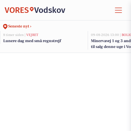
VORES
Vodskov
Seneste nyt ›
8 timer siden |
VEJRET
09-08-2026 13:00 |
BOLI
Lunere dag med små regnstrejf
Minervavej 1 og 3 an
til salg denne uge i V
her.