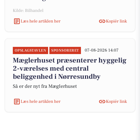
Kilde: Bilhandel
Læs hele artiklen her
Kopiér link
07-08-2026 14:07
OPSLAGSTAVLEN
SPONSORERET
Mæglerhuset præsenterer hyggelig
2-værelses med central
beliggenhed i Nørresundby
Så er der nyt fra Mæglerhuset
Læs hele artiklen her
Kopiér link