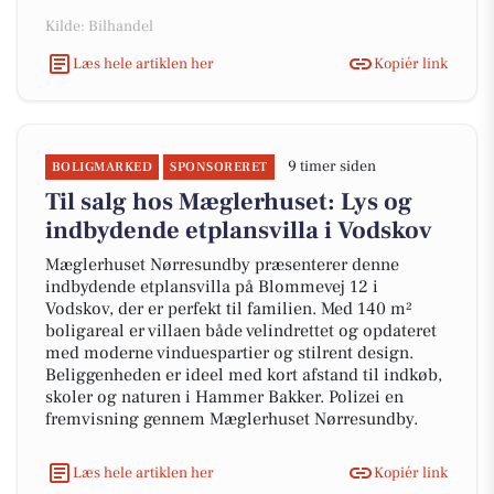
Kilde: Bilhandel
Læs hele artiklen her
Kopiér link
9 timer siden
BOLIGMARKED
SPONSORERET
Til salg hos Mæglerhuset: Lys og
indbydende etplansvilla i Vodskov
Mæglerhuset Nørresundby præsenterer denne
indbydende etplansvilla på Blommevej 12 i
Vodskov, der er perfekt til familien. Med 140 m²
boligareal er villaen både velindrettet og opdateret
med moderne vinduespartier og stilrent design.
Beliggenheden er ideel med kort afstand til indkøb,
skoler og naturen i Hammer Bakker. Polizei en
fremvisning gennem Mæglerhuset Nørresundby.
Læs hele artiklen her
Kopiér link