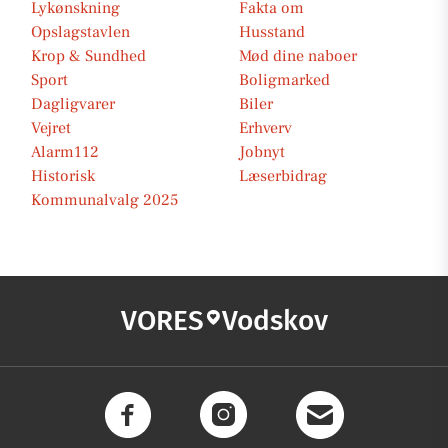
Lykønskning
Fakta om
Opslagstavlen
Husstand
Krop & Sundhed
Mød dine naboer
Sport
Boligmarked
Dagligvarer
Biler
Vejret
Erhverv
Alarm112
Jobnyt
Historisk
Læserbidrag
Kommunalvalg 2025
VORES
Vodskov