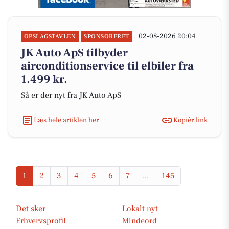
02-08-2026 20:04
OPSLAGSTAVLEN
SPONSORERET
JK Auto ApS tilbyder
airconditionservice til elbiler fra
1.499 kr.
Så er der nyt fra JK Auto ApS
Læs hele artiklen her
Kopiér link
1
2
3
4
5
6
7
...
145
Det sker
Lokalt nyt
Erhvervsprofil
Mindeord