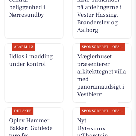
beliggenhed i
på afdelingerne i
Nørresundby
Vester Hassing,
Brønderslev og
Aalborg
ALARM112
SPONSORERET
OPSLAGSTAVLEN
Ildløs i mødding
Mæglerhuset
under kontrol
præsenterer
arkitekttegnet villa
med
panoramaudsigt i
Vestbjerg
DET SKER
SPONSORERET
OPSLAGSTAVLEN
Oplev Hammer
Nyt fra Vodskov
Bakker: Guidede
Dyreklinik
ture fra
v/Thorstein