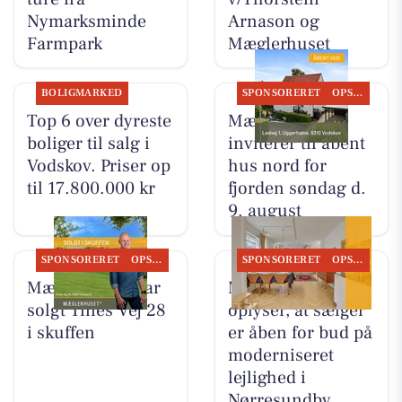
Nymarksminde
Arnason og
Farmpark
Mæglerhuset
BOLIGMARKED
SPONSORERET
OPSLAGSTAVLEN
Top 6 over dyreste
Mæglerhuset
boliger til salg i
inviterer til åbent
Vodskov. Priser op
hus nord for
til 17.800.000 kr
fjorden søndag d.
9. august
SPONSORERET
OPSLAGSTAVLEN
SPONSORERET
OPSLAGSTAVLEN
Mæglerhuset har
Mæglerhuset
solgt Tines Vej 28
oplyser, at sælger
i skuffen
er åben for bud på
moderniseret
lejlighed i
Nørresundby