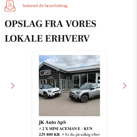
Indsend dit læserbidrag
OPSLAG FRA VORES
LOKALE ERHVERV
JK Auto ApS
⚡️ 𝟐 𝐗 𝐌𝐈𝐍𝐈 𝐀𝐂𝐄𝐌𝐀𝐍 𝐄 – 𝐊𝐔𝐍
𝟐𝟐𝟗.𝟖𝟎𝟎 𝐊𝐑. ⚡️ Er du på udkig efter