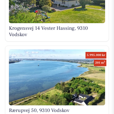
Krogensvej 14 Vester Hassing, 9310
Vodskov
5.995.000 kr
2
201 m
Rærupvej 50, 9310 Vodskov