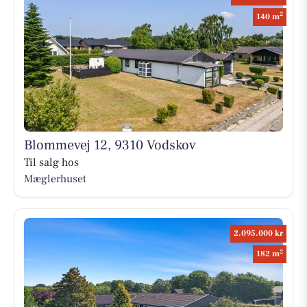
2
140 m
Blommevej 12, 9310 Vodskov
Til salg hos
Mæglerhuset
2.095.000 kr
2
182 m