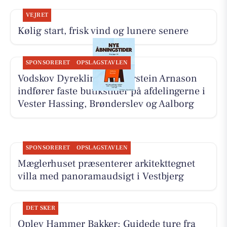
VEJRET
Kølig start, frisk vind og lunere senere
SPONSORERET
OPSLAGSTAVLEN
Vodskov Dyreklinik v/Thorstein Arnason
indfører faste butikstider på afdelingerne i
Vester Hassing, Brønderslev og Aalborg
SPONSORERET
OPSLAGSTAVLEN
Mæglerhuset præsenterer arkitekttegnet
villa med panoramaudsigt i Vestbjerg
DET SKER
Oplev Hammer Bakker: Guidede ture fra