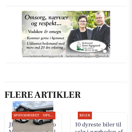
FLERE ARTIKLER
SPONSORERET
OPSLAGSTAVLEN
BILER
JK Auto ApS har to
10 dyreste biler til