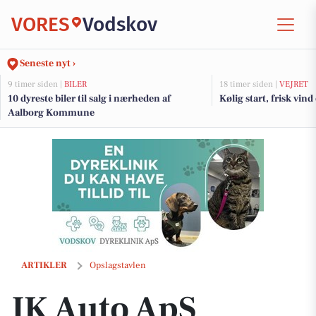
VORES
Vodskov
Seneste nyt ›
9 timer siden |
BILER
18 timer siden |
VEJRET
10 dyreste biler til salg i nærheden af
Kølig start, frisk vin
Aalborg Kommune
JK Auto ApS hjælper med service og reparation af el- og hybridbiler
ARTIKLER
Opslagstavlen
JK Auto ApS