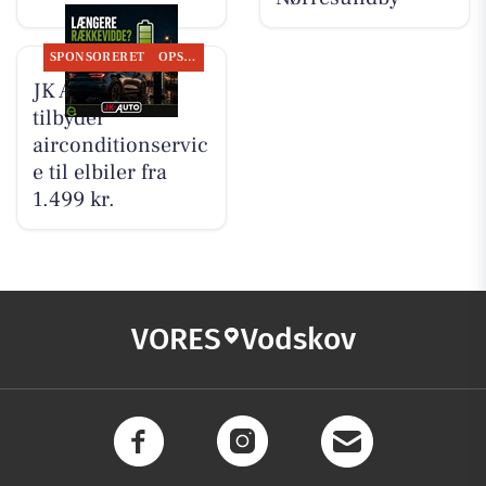
SPONSORERET
OPSLAGSTAVLEN
JK Auto ApS
tilbyder
airconditionservic
e til elbiler fra
1.499 kr.
VORES
Vodskov