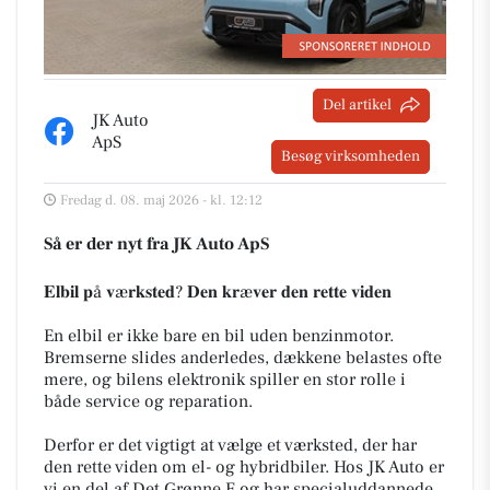
Del artikel
JK Auto
ApS
Besøg virksomheden
Fredag d. 08. maj 2026 - kl. 12:12
Så er der nyt fra JK Auto ApS
𝐄𝐥𝐛𝐢𝐥 𝐩å 𝐯æ𝐫𝐤𝐬𝐭𝐞𝐝? 𝐃𝐞𝐧 𝐤𝐫æ𝐯𝐞𝐫 𝐝𝐞𝐧 𝐫𝐞𝐭𝐭𝐞 𝐯𝐢𝐝𝐞𝐧
En elbil er ikke bare en bil uden benzinmotor.
Bremserne slides anderledes, dækkene belastes ofte
mere, og bilens elektronik spiller en stor rolle i
både service og reparation.
Derfor er det vigtigt at vælge et værksted, der har
den rette viden om el- og hybridbiler. Hos JK Auto er
vi en del af Det Grønne E og har specialuddannede