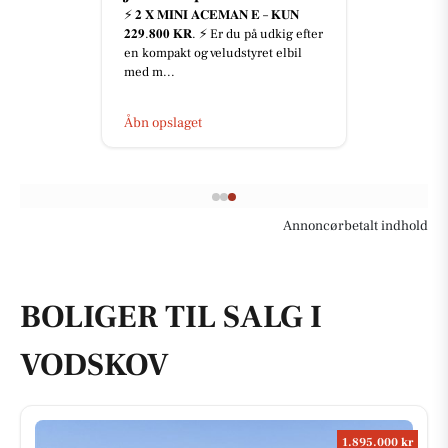
⚡️ 𝟐 𝐗 𝐌𝐈𝐍𝐈 𝐀𝐂𝐄𝐌𝐀𝐍 𝐄 – 𝐊𝐔𝐍
𝟐𝟐𝟗.𝟖𝟎𝟎 𝐊𝐑. ⚡️ Er du på udkig efter
en kompakt og veludstyret elbil
med m...
Åbn opslaget
Annoncørbetalt indhold
BOLIGER TIL SALG I
VODSKOV
1.895.000 kr