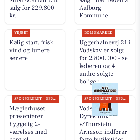
MINI Aceman E til
salg i nærheden af
salg for 229.800
Aalborg
kr.
Kommune
VEJRET
BOLIGMARKED
Kølig start, frisk
Uggerhalnevej 21 i
vind og lunere
Vodskov er solgt
senere
for 2.800.000 - se
køberen og 4
andre solgte
boliger
SPONSORERET
OPSLAGSTAVLEN
SPONSORERET
OPSLAGSTAVLEN
Mæglerhuset
Vodskov
præsenterer
Dyreklinik
hyggelig 2-
v/Thorstein
værelses med
Arnason indfører
central
faste butikstider