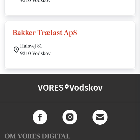
9310 Vodskov
Bakker Trælast ApS
Halsvej 81
9310 Vodskov
VORES
Vodskov
OM VORES DIGITAL