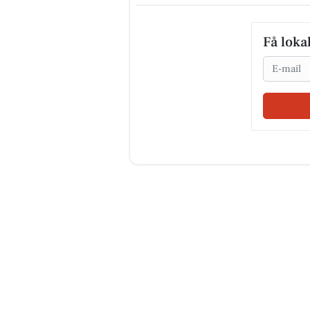
Få loka
Email