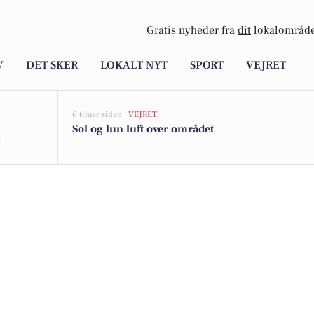
Gratis nyheder fra
dit
lokalområde
V
DET SKER
LOKALT NYT
SPORT
VEJRET
6 timer siden |
VEJRET
Sol og lun luft over området