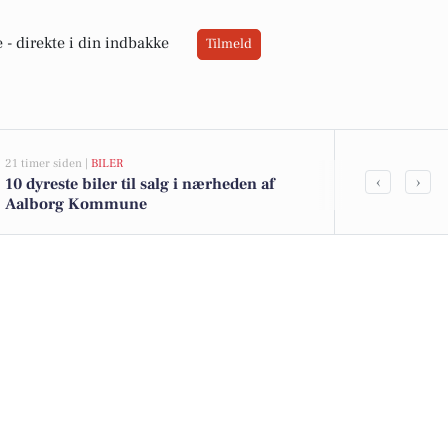
 -
direkte i din indbakke
Tilmeld
21 timer siden |
BILER
06-08-2026 20:0
‹
›
10 dyreste biler til salg i nærheden af
Ildløs i mød
Aalborg Kommune