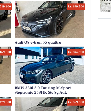
 519.900
kr. 499.700
Audi Q8 e-tron 55 quattro
 469.900
kr. 384.900
BMW 330i 2,0 Touring M-Sport
Steptronic 258HK Stc 8g Aut.
 379.900
kr. 369.900