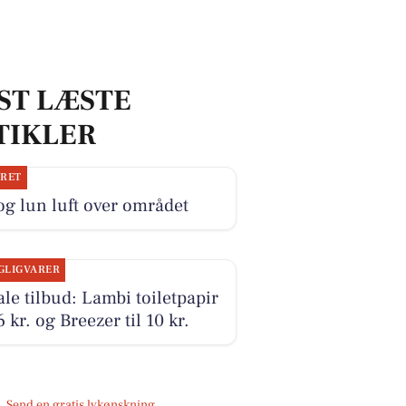
ST LÆSTE
TIKLER
JRET
og lun luft over området
GLIGVARER
le tilbud: Lambi toiletpapir
16 kr. og Breezer til 10 kr.
Send en gratis lykønskning