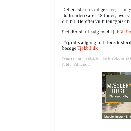
Det eneste du skal gøre er, at ud
Budrunden varer 48 timer, hvor vor
din bil. Herefter vil bilen typisk b
Sæt din bil til salg med
TjekBil S
Få gratis adgang til bilens histo
besøge
Tjekbil.dk
Data er automatisk hentet fra eksterne 
Kilde: Bilhandel