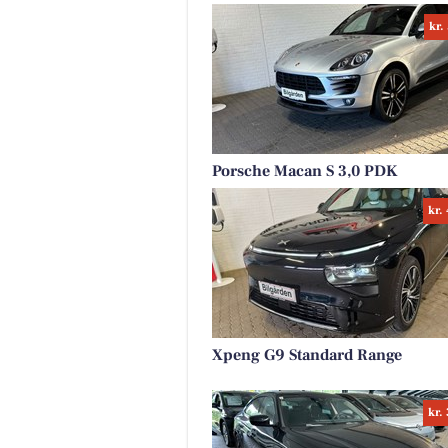
kr.
Porsche Macan S 3,0 PDK
kr.
Xpeng G9 Standard Range
kr.