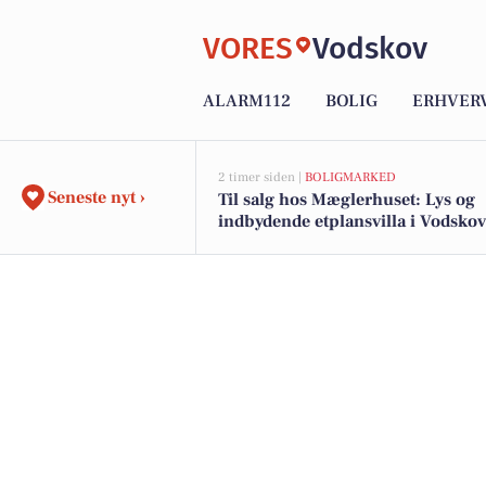
VORES
Vodskov
ALARM112
BOLIG
ERHVER
2 timer siden |
BOLIGMARKED
Seneste nyt ›
Til salg hos Mæglerhuset: Lys og
indbydende etplansvilla i Vodskov