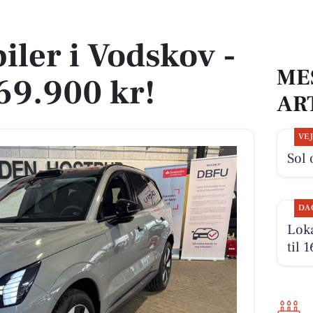
669.900 kr!
iler i Vodskov -
ME
669.900 kr!
AR
VE
Sol 
DA
Loka
til 