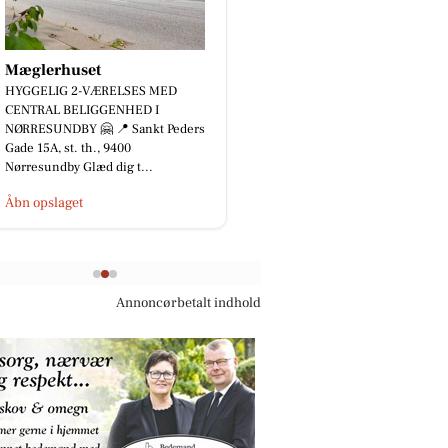
JK Auto ApS
⚡️ 𝟐 𝐗 𝐌𝐈𝐍𝐈 𝐀𝐂𝐄𝐌𝐀𝐍 𝐄 – 𝐊𝐔𝐍
𝟐𝟐𝟗.𝟖𝟎𝟎 𝐊𝐑. ⚡️ Er du på udkig efter
en kompakt og veludstyret elbil
med m...
Åbn opslaget
Annoncørbetalt indhold