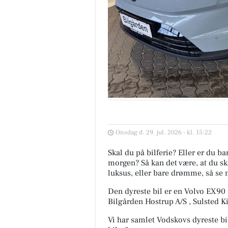
Onsdag d. 29. jul. 2026 - kl. 15:22
Skal du på bilferie? Eller er du b
morgen? Så kan det være, at du ska
luksus, eller bare drømme, så se 
Den dyreste bil er en Volvo EX90
Bilgården Hostrup A/S , Sulsted K
Vi har samlet Vodskovs dyreste bi