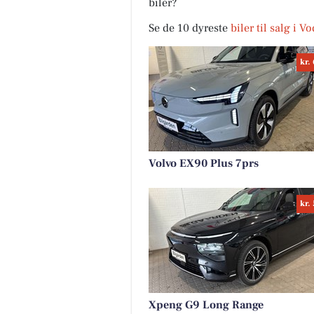
biler?
Se de 10 dyreste
biler til salg i V
Vodskov Dyreklini
kr.
v/Thorstein Arnas
Nye åbningstider og et 
på vores klinikker 🐾 For
endnu nemmere at vær
hos os, indfører vi nu ...
Åbn opslaget
Volvo EX90 Plus 7prs
kr.
Xpeng G9 Long Range