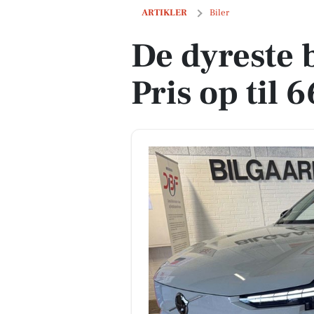
De dyreste biler i Vodskov - Pris op til 
ARTIKLER
Biler
De dyreste b
Pris op til 