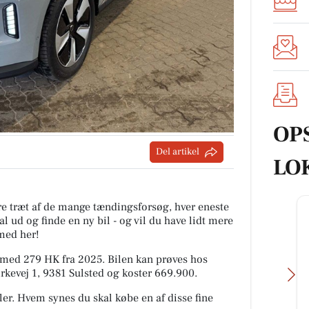
OP
Del artikel
LO
are træt af de mange tændingsforsøg, hver eneste
l ud og finde en ny bil - og vil du have lidt mere
med her!
 med 279 HK fra 2025. Bilen kan prøves hos
irkevej 1, 9381 Sulsted og koster 669.900.
ler. Hvem synes du skal købe en af disse fine