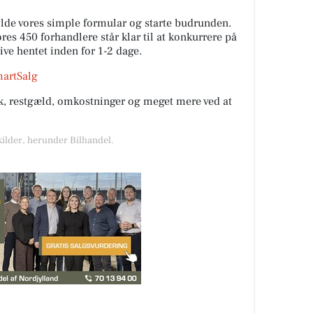
fylde vores simple formular og starte budrunden.
es 450 forhandlere står klar til at konkurrere på
live hentet inden for 1-2 dage.
martSalg
rik, restgæld, omkostninger og meget mere ved at
kilder, herunder Bilhandel.