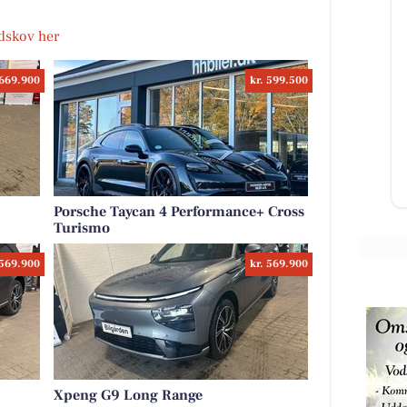
odskov her
k
Mæglerhuset
 669.900
kr. 599.500
HYGGELIG 2-VÆRELSES MED
on
CENTRAL BELIGGENHED I
nyt koncept
NØRRESUNDBY 🤗 📍 Sankt Peders
 at gøre det
Gade 15A, st. th., 9400
e kunde
Nørresundby Glæd dig t...
Åbn opslaget
Porsche Taycan 4 Performance+ Cross
Turismo
 569.900
kr. 569.900
Xpeng G9 Long Range