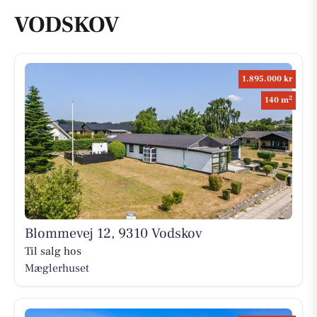
VODSKOV
1.895.000 kr
2
140 m
Blommevej 12, 9310 Vodskov
Til salg hos
Mæglerhuset