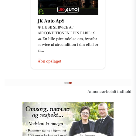
JK Auto ApS
❄️ HUSK SERVICE AF
AIRCONDITIONEN I DIN ELBIL! ⚡
🚗 En lille påmindelse om, hvorfor
service af aircondition i din elbil er
vi...
Åbn opslaget
Annoncørbetalt indhold