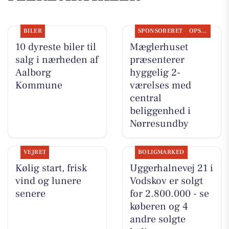
BILER
SPONSORERET
OPSLAGSTAVLEN
10 dyreste biler til
Mæglerhuset
salg i nærheden af
præsenterer
Aalborg
hyggelig 2-
Kommune
værelses med
central
beliggenhed i
Nørresundby
VEJRET
BOLIGMARKED
Kølig start, frisk
Uggerhalnevej 21 i
vind og lunere
Vodskov er solgt
senere
for 2.800.000 - se
køberen og 4
andre solgte