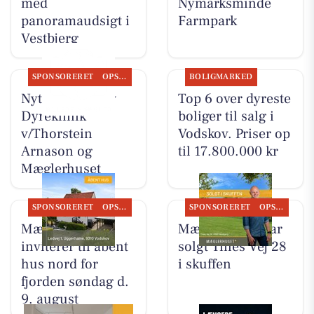
med
Nymarksminde
panoramaudsigt i
Farmpark
Vestbjerg
SPONSORERET
OPSLAGSTAVLEN
BOLIGMARKED
Nyt fra Vodskov
Top 6 over dyreste
Dyreklinik
boliger til salg i
v/Thorstein
Vodskov. Priser op
Arnason og
til 17.800.000 kr
Mæglerhuset
SPONSORERET
OPSLAGSTAVLEN
SPONSORERET
OPSLAGSTAVLEN
Mæglerhuset
Mæglerhuset har
inviterer til åbent
solgt Tines Vej 28
hus nord for
i skuffen
fjorden søndag d.
9. august