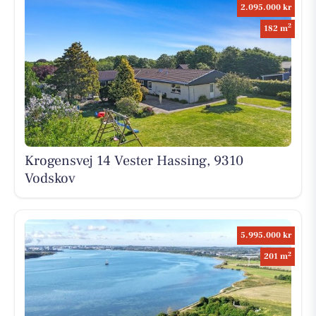
2.095.000 kr
2
182 m
Krogensvej 14 Vester Hassing, 9310
Vodskov
5.995.000 kr
2
201 m