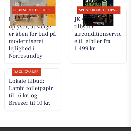
SPONSORERET
OPSLAGSTAVLEN
SPONSORERET
OPSLAGSTAVLEN
Mæglerhuset
JK Auto ApS
oplyser, at sælger
tilbyder
er åben for bud på
airconditionservic
moderniseret
e til elbiler fra
lejlighed i
1.499 kr.
Nørresundby
DAGLIGVARER
Lokale tilbud:
Lambi toiletpapir
til 16 kr. og
Breezer til 10 kr.