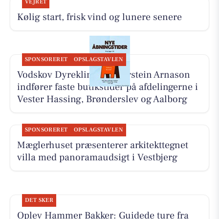
VEJRET
Kølig start, frisk vind og lunere senere
SPONSORERET
OPSLAGSTAVLEN
Vodskov Dyreklinik v/Thorstein Arnason
indfører faste butikstider på afdelingerne i
Vester Hassing, Brønderslev og Aalborg
SPONSORERET
OPSLAGSTAVLEN
Mæglerhuset præsenterer arkitekttegnet
villa med panoramaudsigt i Vestbjerg
DET SKER
Oplev Hammer Bakker: Guidede ture fra