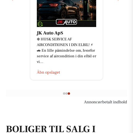
JK Auto ApS
❄️ HUSK SERVICE AF
AIRCONDITIONEN I DIN ELBIL! ⚡
🚗 En lille påmindelse om, hvorfor
service af aircondition i din elbil er
vi...
Åbn opslaget
Annoncørbetalt indhold
BOLIGER TIL SALG I