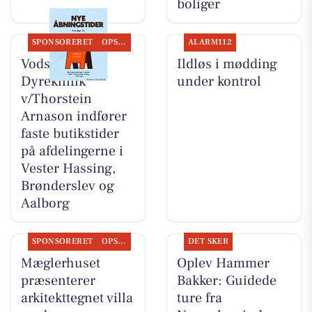
boliger
SPONSORERET
OPSLAGSTAVLEN
ALARM112
Vodskov
Ildløs i mødding
Dyreklinik
under kontrol
v/Thorstein
Arnason indfører
faste butikstider
på afdelingerne i
Vester Hassing,
Brønderslev og
Aalborg
SPONSORERET
OPSLAGSTAVLEN
DET SKER
Mæglerhuset
Oplev Hammer
præsenterer
Bakker: Guidede
arkitekttegnet villa
ture fra