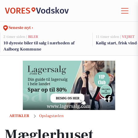
VORES
Vodskov
Seneste nyt ›
2 timer siden |
BILER
11 timer siden |
VEJRET
10 dyreste biler til salg i nærheden af
Kølig start, frisk vin
Aalborg Kommune
Mæglerhuset holder åbent hus nord for fjorden søndag d. 7. juni
ARTIKLER
Opslagstavlen
Mæglerhuset