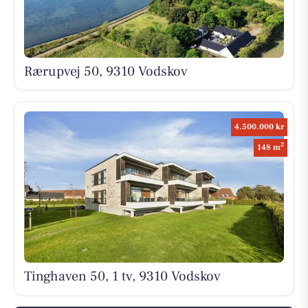
Rærupvej 50, 9310 Vodskov
4.500.000 kr
2
148 m
Tinghaven 50, 1 tv, 9310 Vodskov