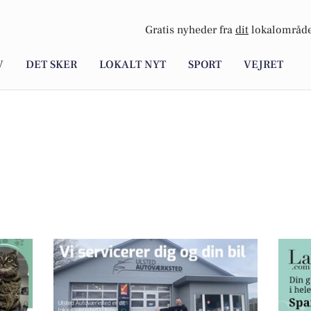
Gratis nyheder fra
dit
lokalområde
V
DET SKER
LOKALT NYT
SPORT
VEJRET