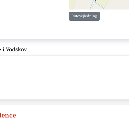
Rutevejledning
e i Vodskov
ience