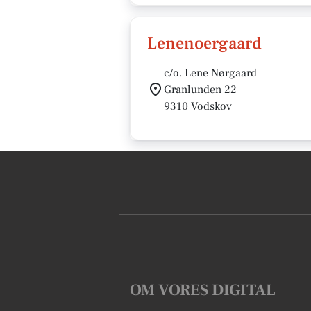
Lenenoergaard
c/o. Lene Nørgaard
Granlunden 22
9310 Vodskov
OM VORES DIGITAL