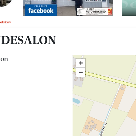
Vodskov
NDESALON
lon
+
−