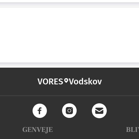
VORES
Vodskov
GENVEJE
BLI