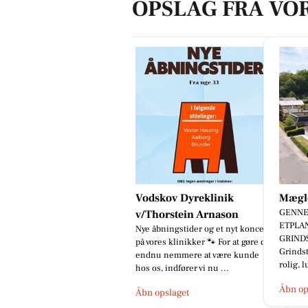
OPSLAG FRA VO
Vodskov Dyreklinik
Mægl
GENNE
v/Thorstein Arnason
ETPLAN
Nye åbningstider og et nyt koncept
GRINDS
på vores klinikker 🐾 For at gøre det
Grindst
endnu nemmere at være kunde
rolig, l
hos os, indfører vi nu ...
Åbn op
Åbn opslaget