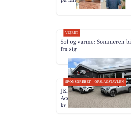
på familievilla i Vestbjerg
VEJRET
Sol og varme: Sommeren bi
fra sig
SPONSORERET
OPSLAGSTAVLEN
JK Auto ApS har to MINI
Aceman E til salg for 229.8
kr.