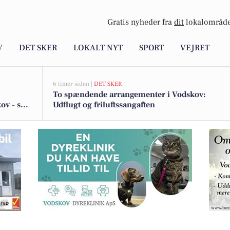
Gratis nyheder fra
dit
lokalområde
V
DET SKER
LOKALT NYT
SPORT
VEJRET
6 timer siden |
DET SKER
To spændende arrangementer i Vodskov:
ov - se
Udflugt og friluftssangaften
n har vaccineret killingen Richard