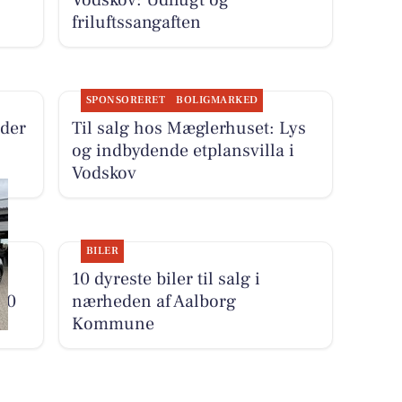
Vodskov: Udflugt og
friluftssangaften
SPONSORERET
BOLIGMARKED
der
Til salg hos Mæglerhuset: Lys
og indbydende etplansvilla i
Vodskov
BILER
10 dyreste biler til salg i
00
nærheden af Aalborg
Kommune