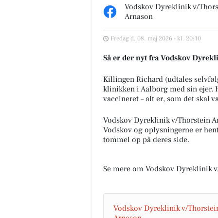
Vodskov Dyreklinik v/Thors
Arnason
Fredag d. 08. maj 2026 - kl. 20:10
Vodskov Dyreklinik
Så er der nyt fra Vodskov Dyrek
v/Thorstein Arnason
Nye åbningstider og et nyt ko
Killingen Richard (udtales selvføl
på vores klinikker 🐾 For at gør
klinikken i Aalborg med sin ejer. 
endnu nemmere at være kun
vaccineret – alt er, som det skal v
hos os, indfører vi nu ...
Vodskov Dyreklinik v/Thorstein 
Åbn opslaget
Vodskov og oplysningerne er hent
tommel op på deres side.
Se mere om Vodskov Dyreklinik v
Vodskov Dyreklinik v/Thorstei
Arnason