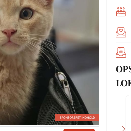
OP
LO