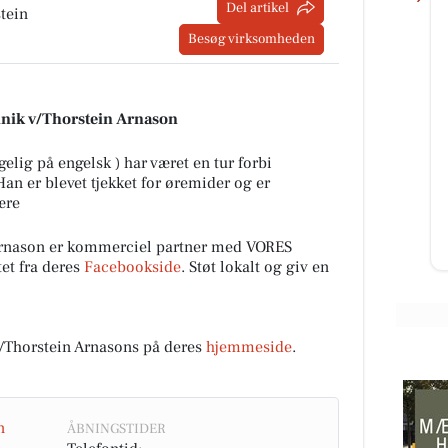
Del artikel
tein
Besøg virksomheden
Mæglerhuset
linik v/Thorstein Arnason
GENNEMRENOVERET
ETPLANSVILLA PÅ LUKKET VEJ I
ncept
gelig på engelsk ) har været en tur forbi
GRINDSTED 😍 📍 Minervavej 1,
e det
Han er blevet tjekket for øremider og er
Grindsted, 9310 Vodskov På en
de
ære
rolig, lukket vej ...
Åbn opslaget
Arnason er kommerciel partner med VORES
et fra deres
Facebookside
. Støt lokalt og giv en
/Thorstein Arnasons på deres
hjemmeside
.
n
ÅBNINGSTIDER