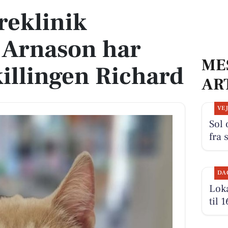
reklinik
 Arnason har
ME
killingen Richard
AR
VE
Sol
fra 
DA
Loka
til 