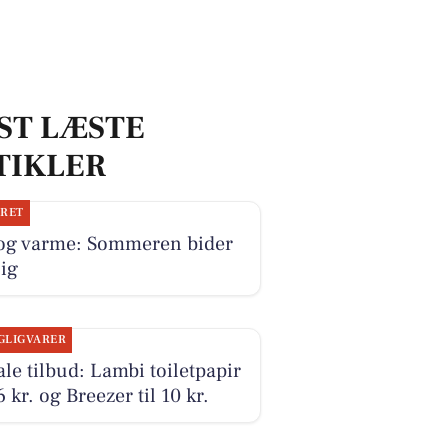
ST LÆSTE
TIKLER
JRET
 og varme: Sommeren bider
sig
GLIGVARER
le tilbud: Lambi toiletpapir
16 kr. og Breezer til 10 kr.