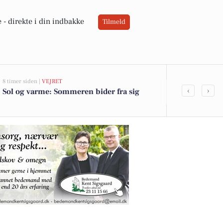
 -
direkte i din indbakke
Tilmeld
8 timer siden |
VEJRET
08-08-2026 08:50
‹
›
Sol og varme: Sommeren bider fra sig
Til salg hos
indbydende e