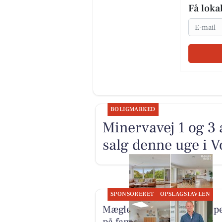
Få loka
Email
BOLIGMARKED
Minervavej 1 og 3 
salg denne uge i V
SPONSORERET
OPSLAGSTAVLEN
Mæglerhuset giver sneak p