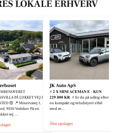
RES LOKALE ERHVERV
erhuset
JK Auto ApS
MRENOVERET
⚡️ 𝟐 𝐗 𝐌𝐈𝐍𝐈 𝐀𝐂𝐄𝐌𝐀𝐍 𝐄 – 𝐊𝐔𝐍
SVILLA PÅ LUKKET VEJ I
𝟐𝟐𝟗.𝟖𝟎𝟎 𝐊𝐑. ⚡️ Er du på udkig efter
TED 😍 📍 Minervavej 1,
en kompakt og veludstyret elbil
ed, 9310 Vodskov På en
med m...
ukket vej ...
Åbn opslaget
slaget