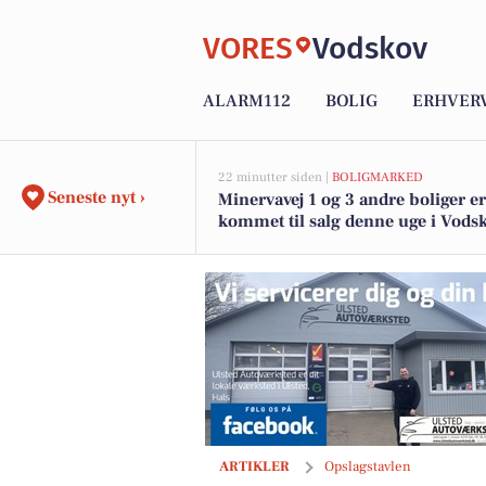
VORES
Vodskov
ALARM112
BOLIG
ERHVER
22 minutter siden |
BOLIGMARKED
Seneste nyt ›
Minervavej 1 og 3 andre boliger er
kommet til salg denne uge i Vodsk
boligerne her.
Vodskov Dyreklinik v/Thorstein Arnaso
ARTIKLER
Opslagstavlen