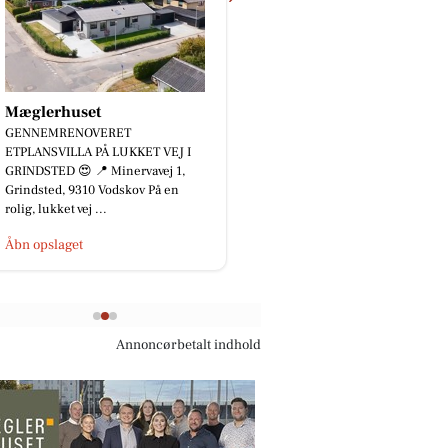
JK Auto ApS
⚡️ 𝟐 𝐗 𝐌𝐈𝐍𝐈 𝐀𝐂𝐄𝐌𝐀𝐍 𝐄 – 𝐊𝐔𝐍
𝟐𝟐𝟗.𝟖𝟎𝟎 𝐊𝐑. ⚡️ Er du på udkig efter
en kompakt og veludstyret elbil
med m...
Åbn opslaget
Annoncørbetalt indhold