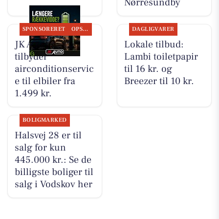
Nørresundby
SPONSORERET
OPSLAGSTAVLEN
DAGLIGVARER
JK Auto ApS
Lokale tilbud:
tilbyder
Lambi toiletpapir
airconditionservic
til 16 kr. og
e til elbiler fra
Breezer til 10 kr.
1.499 kr.
BOLIGMARKED
Halsvej 28 er til
salg for kun
445.000 kr.: Se de
billigste boliger til
salg i Vodskov her