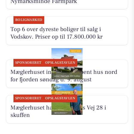
Nymarksminde Farmpark
BOLIGMARKED
Top 6 over dyreste boliger til salg i
Vodskov. Priser op til 17.800.000 kr
SPONSORERET
OPSLAGSTAVLEN
Mæglerhuset inviterer til åbent hus nord
for fjorden søndag d. 9. august
SPONSORERET
OPSLAGSTAVLEN
Mæglerhuset har solgt Tines Vej 28 i
skuffen