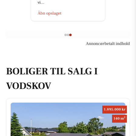
vi...
Åbn opslaget
Annoncørbetalt indhold
BOLIGER TIL SALG I
VODSKOV
1.895.000 kr
2
140 m