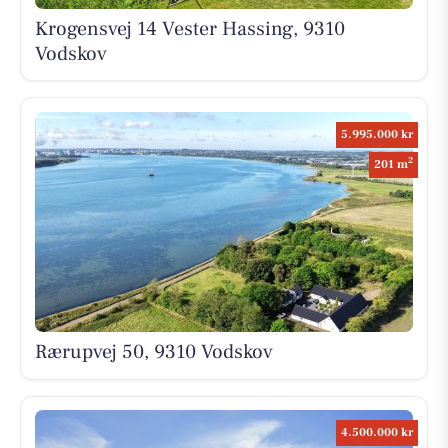
Krogensvej 14 Vester Hassing, 9310
Vodskov
5.995.000 kr
2
201 m
Rærupvej 50, 9310 Vodskov
4.500.000 kr