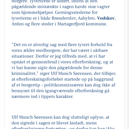
borgere. Tyverierne er udført, imens at den
pågældende mistænkte i sagen havde sine vagter
som hjemmehjælper. Gerningsstederne for
tyverierne er i både Brønderslev, Aabybro,
Vodskov
,
Arden og flere steder i Mariagerfjord kommune.
”Det en er alvorlig sag med flere tyveri-forhold fra
vores ældre medborgere, der har været i sårbare
situationer. Derfor er jeg tilfreds med, at vi har
opnået et gennembrud i vores efterforskning, og at
vi har kunne sigte den pågældende for denne
kriminalitet,” siger Ulf Munch Sørensen, der tilføjer,
at efterforskningsforløbet startede op på baggrund
af et borgertip – politikommissæren kan dog ikke af
hensynet til den igangværende efterforskning gå
nærmere ind i tippets karakter.
Ulf Munch Sørensen kan dog slutteligt oplyse, at
den sigtede i sagen er blevet løsladt, mens
efterforskningen fortsætter – og derfor kan han ikke