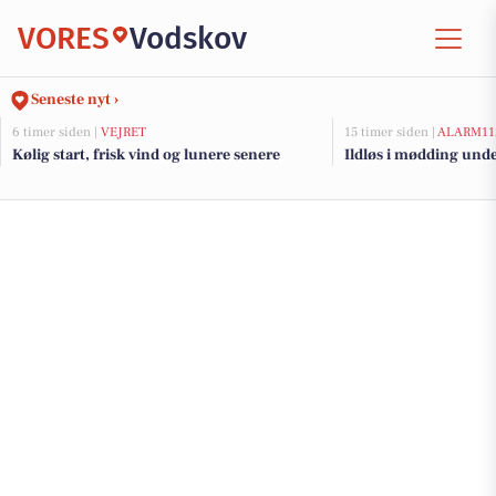
VORES
Vodskov
Seneste nyt ›
6 timer siden |
VEJRET
15 timer siden |
ALARM11
Kølig start, frisk vind og lunere senere
Ildløs i mødding und