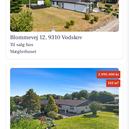
Blommevej 12, 9310 Vodskov
Til salg hos
Mæglerhuset
2.095.000 kr
2
182 m