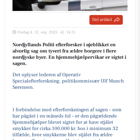
Del artikel
Fredag d. 12. sep. 2025 - kl. 14:31
Nordjyllands Politi efterforsker i øjeblikket en
alvorlig sag om tyveri fra ældre borgere i flere
nordjyske byer. En hjemmehjælpervikar er sigtet i
sagen.
Det oplyser lederen af Operativ
Specialefterforskning, politikommissær Ulf Munch
Sørensen.
I forbindelse med efterforskningen af sagen – som
har pågået i en måneds tid – er den pågældende
hjemmehjælper blevet sigtet for at have stjålet
smykker for cirka 100.000 kr. hos i minimum 32
tilfælde, hvor smykkerne blev stjålet fra ældre