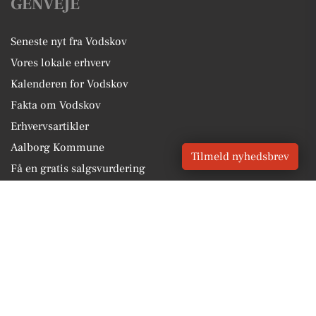
GENVEJE
Seneste nyt fra Vodskov
Vores lokale erhverv
Kalenderen for Vodskov
Fakta om Vodskov
Erhvervsartikler
Aalborg Kommune
Tilmeld nyhedsbrev
Få en gratis salgsvurdering
Sponsoreret indhold
Vores Digital © 2026
Kontakt VORES Digital
CVR: 41179082