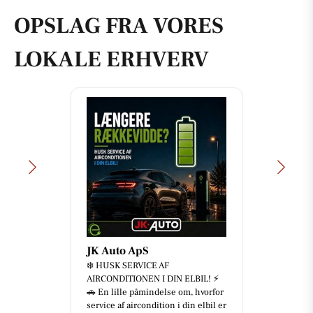
OPSLAG FRA VORES
LOKALE ERHVERV
JK Auto ApS
❄️ HUSK SERVICE AF
AIRCONDITIONEN I DIN ELBIL! ⚡
🚗 En lille påmindelse om, hvorfor
service af aircondition i din elbil er