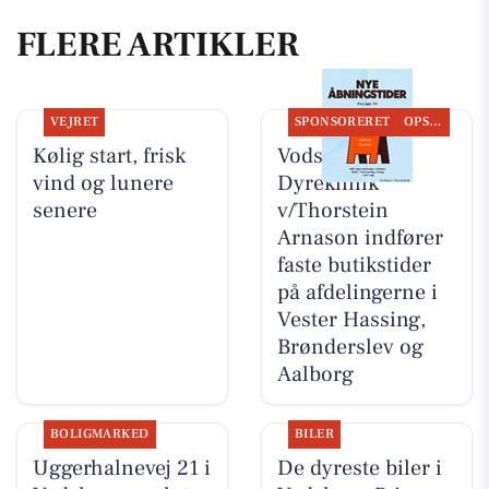
FLERE ARTIKLER
VEJRET
SPONSORERET
OPSLAGSTAVLEN
Kølig start, frisk
Vodskov
vind og lunere
Dyreklinik
senere
v/Thorstein
Arnason indfører
faste butikstider
på afdelingerne i
Vester Hassing,
Brønderslev og
Aalborg
BOLIGMARKED
BILER
Uggerhalnevej 21 i
De dyreste biler i