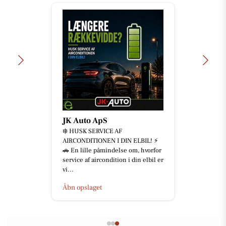
JK Auto ApS
❄️ HUSK SERVICE AF
AIRCONDITIONEN I DIN ELBIL! ⚡
🚗 En lille påmindelse om, hvorfor
service af aircondition i din elbil er
vi...
Åbn opslaget