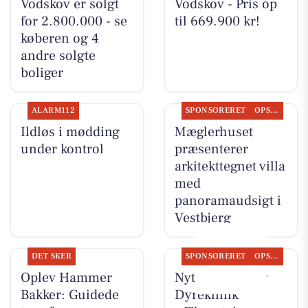
Vodskov er solgt
Vodskov - Pris op
for 2.800.000 - se
til 669.900 kr!
køberen og 4
andre solgte
boliger
ALARM112
SPONSORERET
OPSLAGSTAVLEN
Ildløs i mødding
Mæglerhuset
under kontrol
præsenterer
arkitekttegnet villa
med
panoramaudsigt i
Vestbjerg
DET SKER
SPONSORERET
OPSLAGSTAVLEN
Oplev Hammer
Nyt fra Vodskov
Bakker: Guidede
Dyreklinik