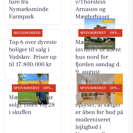
ture fra
v/Thorstein
Nymarksminde
Arnason og
Farmpark
Mæglerhuset
BOLIGMARKED
SPONSORERET
OPSLAGSTAVLEN
Top 6 over dyreste
Mæglerhuset
boliger til salg i
inviterer til åbent
Vodskov. Priser op
hus nord for
til 17.800.000 kr
fjorden søndag d.
9. august
SPONSORERET
OPSLAGSTAVLEN
SPONSORERET
OPSLAGSTAVLEN
Mæglerhuset har
Mæglerhuset
solgt Tines Vej 28
oplyser, at sælger
i skuffen
er åben for bud på
moderniseret
lejlighed i