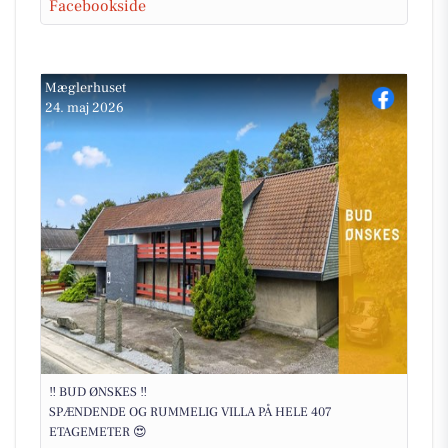
Facebookside
Mæglerhuset
24. maj 2026
‼️ BUD ØNSKES ‼️
SPÆNDENDE OG RUMMELIG VILLA PÅ HELE 407
ETAGEMETER 😍