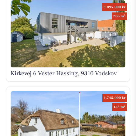
3.095.000 kr
2
206 m
Kirkevej 6 Vester Hassing, 9310 Vodskov
1.745.000 kr
2
153 m