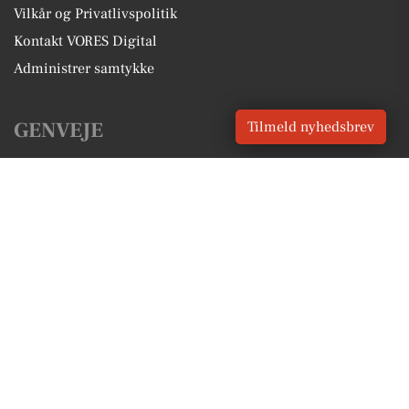
Vilkår og Privatlivspolitik
Kontakt VORES Digital
Administrer samtykke
GENVEJE
Tilmeld nyhedsbrev
Seneste nyt fra Vodskov
Vores lokale erhverv
Kalenderen for Vodskov
Fakta om Vodskov
Erhvervsartikler
Aalborg Kommune
Få en gratis salgsvurdering
Sponsoreret indhold