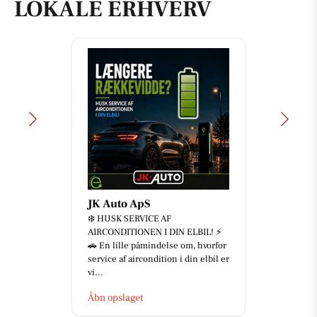
LOKALE ERHVERV
JK Auto ApS
❄️ HUSK SERVICE AF
AIRCONDITIONEN I DIN ELBIL! ⚡
🚗 En lille påmindelse om, hvorfor
service af aircondition i din elbil er
vi...
Åbn opslaget