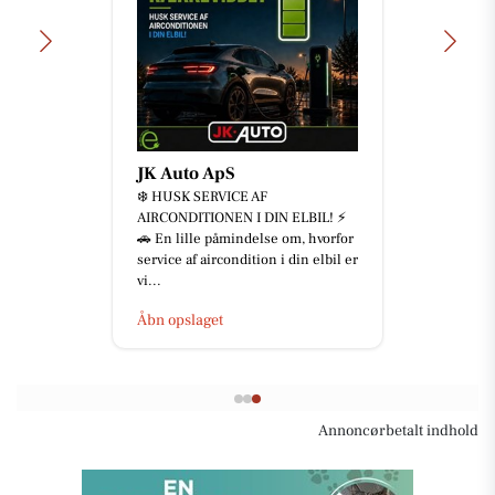
JK Auto ApS
❄️ HUSK SERVICE AF
AIRCONDITIONEN I DIN ELBIL! ⚡
🚗 En lille påmindelse om, hvorfor
service af aircondition i din elbil er
vi...
Åbn opslaget
Annoncørbetalt indhold