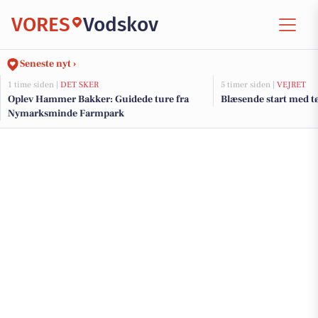
VORES
Vodskov
Seneste nyt ›
1 time siden |
DET SKER
5 timer siden |
VEJRET
Oplev Hammer Bakker: Guidede ture fra
Blæsende start med tø
Nymarksminde Farmpark