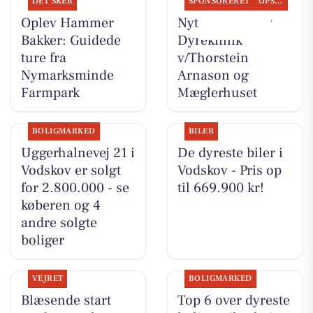
DET SKER
SPONSORERET
OPSLAGSTAVLEN
Oplev Hammer
Nyt fra Vodskov
Bakker: Guidede
Dyreklinik
ture fra
v/Thorstein
Nymarksminde
Arnason og
Farmpark
Mæglerhuset
BOLIGMARKED
BILER
Uggerhalnevej 21 i
De dyreste biler i
Vodskov er solgt
Vodskov - Pris op
for 2.800.000 - se
til 669.900 kr!
køberen og 4
andre solgte
boliger
VEJRET
BOLIGMARKED
Blæsende start
Top 6 over dyreste