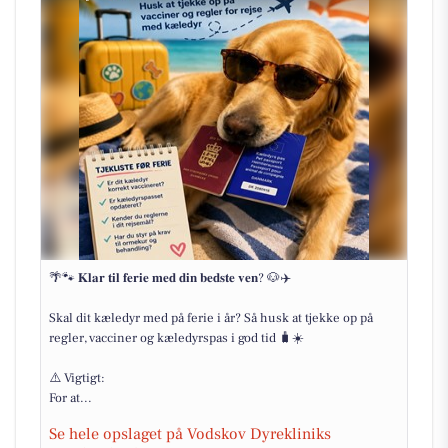
🌴🐾 𝐊𝐥𝐚𝐫 𝐭𝐢𝐥 𝐟𝐞𝐫𝐢𝐞 𝐦𝐞𝐝 𝐝𝐢𝐧 𝐛𝐞𝐝𝐬𝐭𝐞 𝐯𝐞𝐧? 🐶✈️
Skal dit kæledyr med på ferie i år? Så husk at tjekke op på
regler, vacciner og kæledyrspas i god tid 🧳☀️
⚠️ Vigtigt:
For at...
Se hele opslaget på Vodskov Dyrekliniks