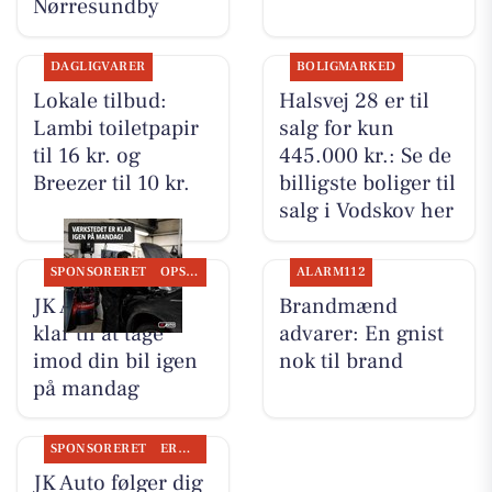
Nørresundby
DAGLIGVARER
BOLIGMARKED
Lokale tilbud:
Halsvej 28 er til
Lambi toiletpapir
salg for kun
til 16 kr. og
445.000 kr.: Se de
Breezer til 10 kr.
billigste boliger til
salg i Vodskov her
SPONSORERET
OPSLAGSTAVLEN
ALARM112
JK Auto ApS er
Brandmænd
klar til at tage
advarer: En gnist
imod din bil igen
nok til brand
på mandag
SPONSORERET
ERHVERV
JK Auto følger dig