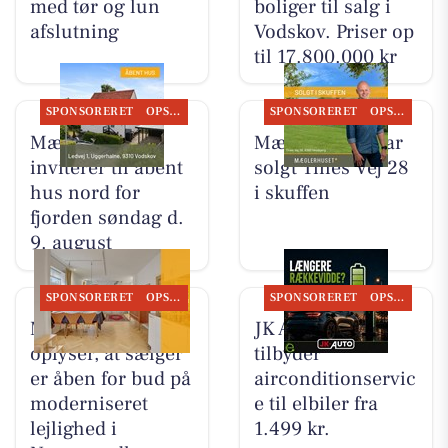
med tør og lun
boliger til salg i
afslutning
Vodskov. Priser op
til 17.800.000 kr
SPONSORERET
OPSLAGSTAVLEN
SPONSORERET
OPSLAGSTAVLEN
Mæglerhuset
Mæglerhuset har
inviterer til åbent
solgt Tines Vej 28
hus nord for
i skuffen
fjorden søndag d.
9. august
SPONSORERET
OPSLAGSTAVLEN
SPONSORERET
OPSLAGSTAVLEN
Mæglerhuset
JK Auto ApS
oplyser, at sælger
tilbyder
er åben for bud på
airconditionservic
moderniseret
e til elbiler fra
lejlighed i
1.499 kr.