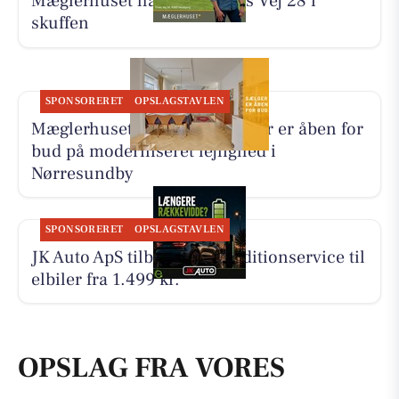
Mæglerhuset har solgt Tines Vej 28 i
skuffen
SPONSORERET
OPSLAGSTAVLEN
Mæglerhuset oplyser, at sælger er åben for
bud på moderniseret lejlighed i
Nørresundby
SPONSORERET
OPSLAGSTAVLEN
JK Auto ApS tilbyder airconditionservice til
elbiler fra 1.499 kr.
OPSLAG FRA VORES