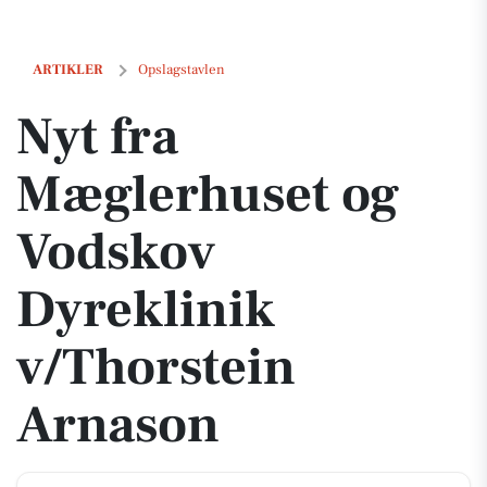
Nyt fra Mæglerhuset og Vodskov Dyreklinik v/Thorstein Arnason
ARTIKLER
Opslagstavlen
Nyt fra
Mæglerhuset og
Vodskov
Dyreklinik
v/Thorstein
Arnason