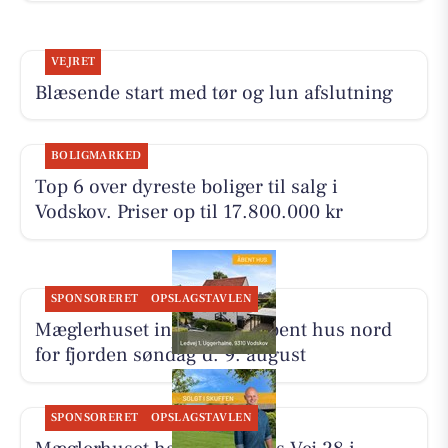
VEJRET
Blæsende start med tør og lun afslutning
BOLIGMARKED
Top 6 over dyreste boliger til salg i
Vodskov. Priser op til 17.800.000 kr
SPONSORERET
OPSLAGSTAVLEN
Mæglerhuset inviterer til åbent hus nord
for fjorden søndag d. 9. august
SPONSORERET
OPSLAGSTAVLEN