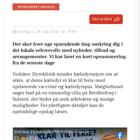
Del artikel
Søndag d. 24. maj 2026 - kl. 18:00
Der sker hver uge spændende ting omkring dig i
det lokale erhvervsliv med nyheder, tilbud og
arrangementer. Vi har lavet en kort opsummering
fra de seneste dage
Vodskov Dyreklinik minder kæledyrsejere om at
sikre, at deres kæledyr er klar til ferie med
opdaterede vacciner og kæledyrspas. Mæglerhuset
søger bud på en rummelig villa på Bredholtvej i
Sulsted, der byder på unik arkitektur og mange
muligheder. For yderligere detaljer kan de
oprindelige opslag læses.
Vodskov Dyreklinik v/Thorstein Arnason
22. maj 2026