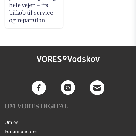
hele vejen – fra
bilkøb til service
og reparation
VORES
Vodskov
OM VORES DIGITAL
Om os
For annoncører