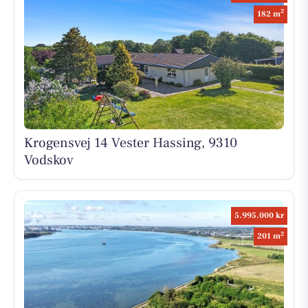
2
182 m
Krogensvej 14 Vester Hassing, 9310
Vodskov
5.995.000 kr
2
201 m