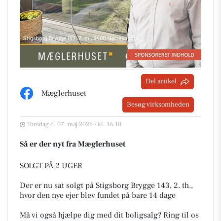
Del artikel
Mæglerhuset
Besøg virksomheden
Torsdag d. 07. maj 2026 - kl. 16:10
Så er der nyt fra Mæglerhuset
SOLGT PÅ 2 UGER
Der er nu sat solgt på Stigsborg Brygge 143, 2. th.,
hvor den nye ejer blev fundet på bare 14 dage
Må vi også hjælpe dig med dit boligsalg? Ring til os