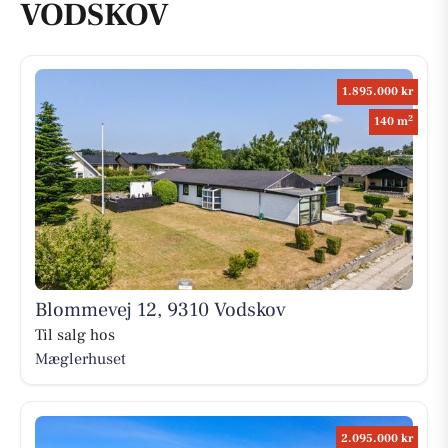
VODSKOV
1.895.000 kr
2
140 m
Blommevej 12, 9310 Vodskov
Til salg hos
Mæglerhuset
2.095.000 kr