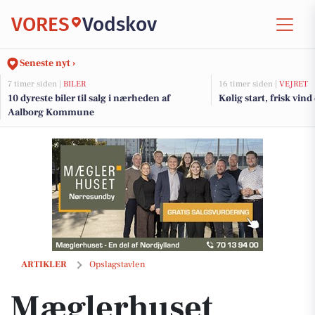
VORES
Vodskov
Seneste nyt ›
7 timer siden |
BILER
16 timer siden |
VEJRET
10 dyreste biler til salg i nærheden af
Kølig start, frisk vin
Aalborg Kommune
Mæglerhuset sælger bolig på Stigsborg Brygge på 14 dage
ARTIKLER
Opslagstavlen
Mæglerhuset