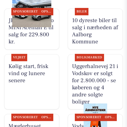
SPONSORERET
OPSLAGSTAVLEN
BILER
JK Auto ApS har to
10 dyreste biler til
MINI Aceman E til
salg i nærheden af
salg for 229.800
Aalborg
kr.
Kommune
VEJRET
BOLIGMARKED
Kølig start, frisk
Uggerhalnevej 21 i
vind og lunere
Vodskov er solgt
senere
for 2.800.000 - se
køberen og 4
andre solgte
boliger
SPONSORERET
OPSLAGSTAVLEN
SPONSORERET
OPSLAGSTAVLEN
Mæglerhuset
Vodskov