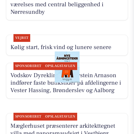
værelses med central beliggenhed i
Nørresundby
VEJRET
Kølig start, frisk vind og lunere senere
SPONSORERET
OPSLAGSTAVLEN
Vodskov Dyreklinik v/Thorstein Arnason
indfører faste butikstider på afdelingerne i
Vester Hassing, Brønderslev og Aalborg
SPONSORERET
OPSLAGSTAVLEN
Mæglerhuset præsenterer arkitekttegnet
villa med panoramaudsigt i Vestbjerg