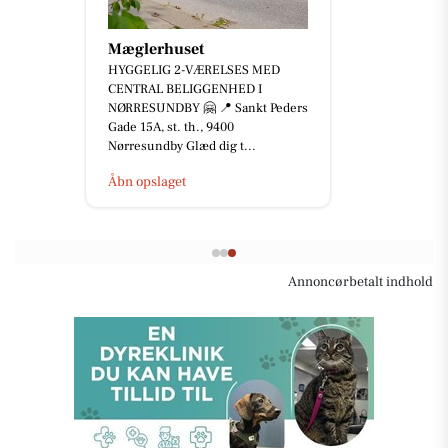
JK Auto ApS
⚡️ 𝟐 𝐗 𝐌𝐈𝐍𝐈 𝐀𝐂𝐄𝐌𝐀𝐍 𝐄 – 𝐊𝐔𝐍
𝟐𝟐𝟗.𝟖𝟎𝟎 𝐊𝐑. ⚡️ Er du på udkig efter
en kompakt og veludstyret elbil
med m...
Åbn opslaget
Annoncørbetalt indhold