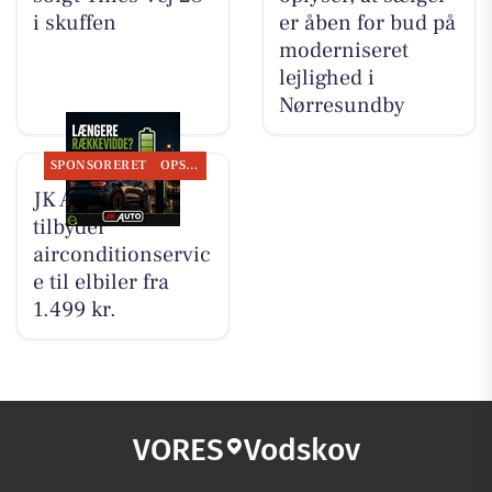
i skuffen
er åben for bud på
moderniseret
lejlighed i
Nørresundby
SPONSORERET
OPSLAGSTAVLEN
JK Auto ApS
tilbyder
airconditionservic
e til elbiler fra
1.499 kr.
VORES
Vodskov