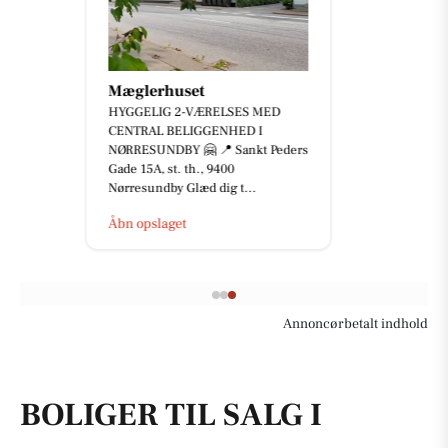
JK Auto ApS
⚡️ 𝟐 𝐗 𝐌𝐈𝐍𝐈 𝐀𝐂𝐄𝐌𝐀𝐍 𝐄 – 𝐊𝐔𝐍
𝟐𝟐𝟗.𝟖𝟎𝟎 𝐊𝐑. ⚡️ Er du på udkig efter
en kompakt og veludstyret elbil
med m...
Åbn opslaget
Annoncørbetalt indhold
BOLIGER TIL SALG I