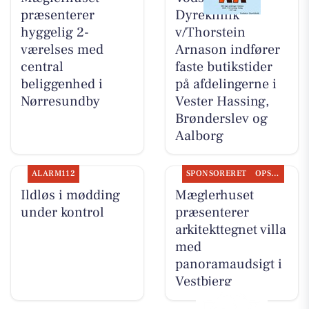
præsenterer
Dyreklinik
hyggelig 2-
v/Thorstein
værelses med
Arnason indfører
central
faste butikstider
beliggenhed i
på afdelingerne i
Nørresundby
Vester Hassing,
Brønderslev og
Aalborg
ALARM112
SPONSORERET
OPSLAGSTAVLEN
Ildløs i mødding
Mæglerhuset
under kontrol
præsenterer
arkitekttegnet villa
med
panoramaudsigt i
Vestbjerg