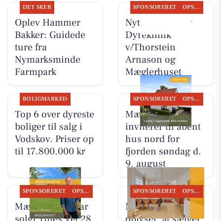
DET SKER
SPONSORERET
OPSLAGSTAVLEN
Oplev Hammer
Nyt fra Vodskov
Bakker: Guidede
Dyreklinik
ture fra
v/Thorstein
Nymarksminde
Arnason og
Farmpark
Mæglerhuset
BOLIGMARKED
SPONSORERET
OPSLAGSTAVLEN
Top 6 over dyreste
Mæglerhuset
boliger til salg i
inviterer til åbent
Vodskov. Priser op
hus nord for
til 17.800.000 kr
fjorden søndag d.
9. august
SPONSORERET
OPSLAGSTAVLEN
SPONSORERET
OPSLAGSTAVLEN
Mæglerhuset har
Mæglerhuset
solgt Tines Vej 28
oplyser, at sælger