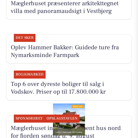
Mæglerhuset præsenterer arkitekttegnet
villa med panoramaudsigt i Vestbjerg
DET SKER
Oplev Hammer Bakker: Guidede ture fra
Nymarksminde Farmpark
BOLIGMARKED
Top 6 over dyreste boliger til salg i
Vodskov. Priser op til 17.800.000 kr
SPONSORERET
OPSLAGSTAVLEN
Mæglerhuset inviterer til åbent hus nord
for fjorden søndag d. 9. august