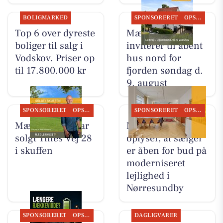
BOLIGMARKED
SPONSORERET
OPSLAGSTAVLEN
Top 6 over dyreste
Mæglerhuset
boliger til salg i
inviterer til åbent
Vodskov. Priser op
hus nord for
til 17.800.000 kr
fjorden søndag d.
9. august
SPONSORERET
OPSLAGSTAVLEN
SPONSORERET
OPSLAGSTAVLEN
Mæglerhuset har
Mæglerhuset
solgt Tines Vej 28
oplyser, at sælger
i skuffen
er åben for bud på
moderniseret
lejlighed i
Nørresundby
SPONSORERET
OPSLAGSTAVLEN
DAGLIGVARER