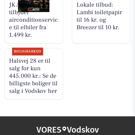
JK Auto ApS
Lokale tilbud:
tilbyder
Lambi toiletpapir
airconditionservic
til 16 kr. og
e til elbiler fra
Breezer til 10 kr.
1.499 kr.
BOLIGMARKED
Halsvej 28 er til
salg for kun
445.000 kr.: Se de
billigste boliger til
salg i Vodskov her
VORES
Vodskov