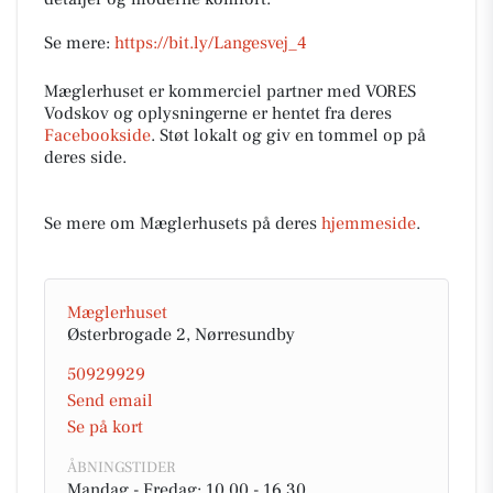
Se mere:
https://bit.ly/Langesvej_4
Mæglerhuset er kommerciel partner med VORES
Vodskov og oplysningerne er hentet fra deres
Facebookside
. Støt lokalt og giv en tommel op på
deres side.
Se mere om Mæglerhusets på deres
hjemmeside
.
Mæglerhuset
Østerbrogade 2, Nørresundby
50929929
Send email
Se på kort
ÅBNINGSTIDER
Mandag - Fredag: 10.00 - 16.30