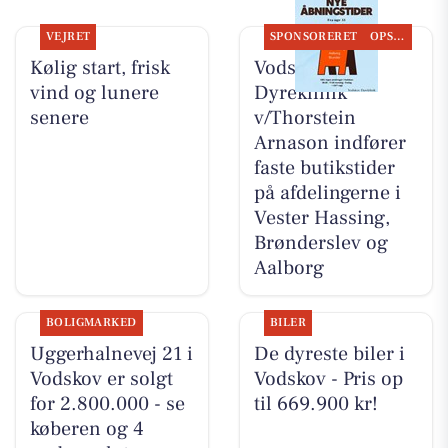
VEJRET
SPONSORERET
OPSLAGSTAVLEN
Kølig start, frisk
Vodskov
vind og lunere
Dyreklinik
senere
v/Thorstein
Arnason indfører
faste butikstider
på afdelingerne i
Vester Hassing,
Brønderslev og
Aalborg
BOLIGMARKED
BILER
Uggerhalnevej 21 i
De dyreste biler i
Vodskov er solgt
Vodskov - Pris op
for 2.800.000 - se
til 669.900 kr!
køberen og 4