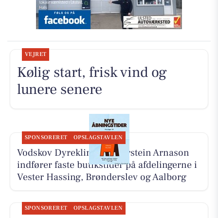
VEJRET
Kølig start, frisk vind og
lunere senere
SPONSORERET
OPSLAGSTAVLEN
Vodskov Dyreklinik v/Thorstein Arnason
indfører faste butikstider på afdelingerne i
Vester Hassing, Brønderslev og Aalborg
SPONSORERET
OPSLAGSTAVLEN