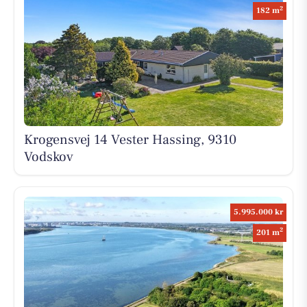
2
182 m
Krogensvej 14 Vester Hassing, 9310
Vodskov
5.995.000 kr
2
201 m