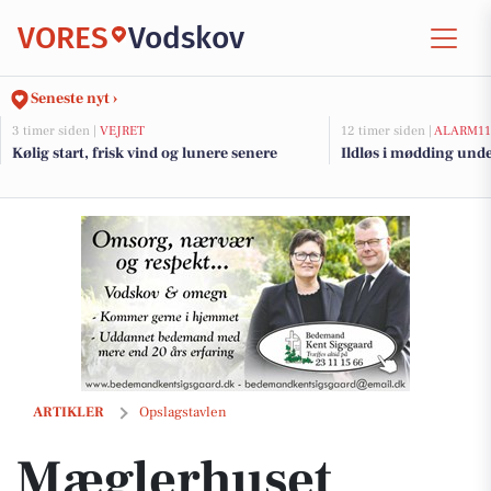
VORES
Vodskov
Seneste nyt ›
3 timer siden |
VEJRET
12 timer siden |
ALARM11
Kølig start, frisk vind og lunere senere
Ildløs i mødding und
Mæglerhuset præsenterer ny pris på indflytningsklar villa i Tylstrup
ARTIKLER
Opslagstavlen
Mæglerhuset