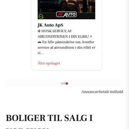
JK Auto ApS
❄️ HUSK SERVICE AF
AIRCONDITIONEN I DIN ELBIL! ⚡
🚗 En lille påmindelse om, hvorfor
service af aircondition i din elbil er
vi...
Åbn opslaget
Annoncørbetalt indhold
BOLIGER TIL SALG I