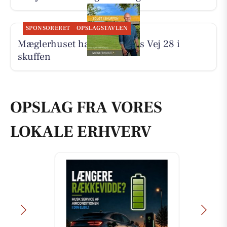
SPONSORERET
OPSLAGSTAVLEN
Mæglerhuset har solgt Tines Vej 28 i
skuffen
OPSLAG FRA VORES
LOKALE ERHVERV