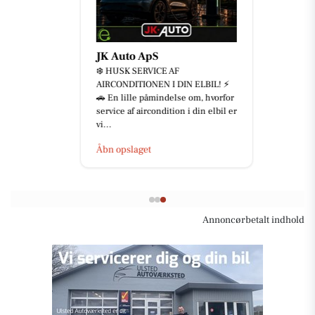
JK Auto ApS
❄️ HUSK SERVICE AF
AIRCONDITIONEN I DIN ELBIL! ⚡
🚗 En lille påmindelse om, hvorfor
service af aircondition i din elbil er
vi...
Åbn opslaget
Annoncørbetalt indhold