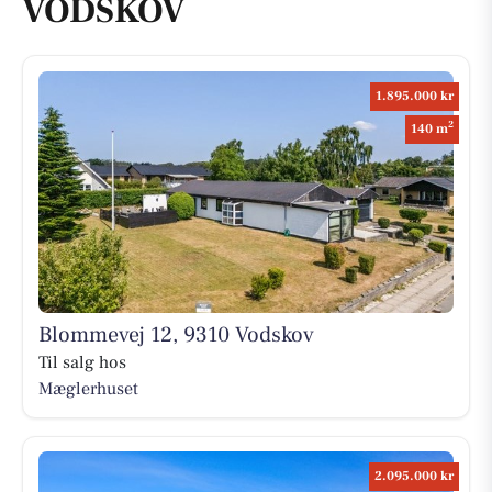
VODSKOV
1.895.000 kr
2
140 m
Blommevej 12, 9310 Vodskov
Til salg hos
Mæglerhuset
2.095.000 kr