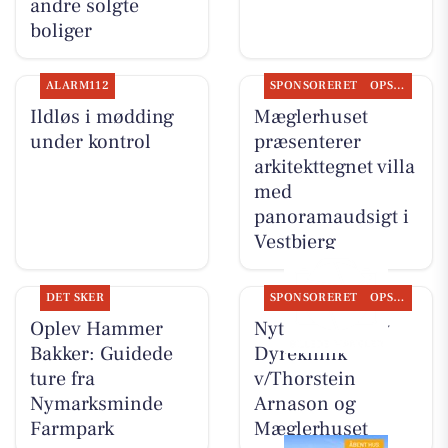
andre solgte
boliger
ALARM112
SPONSORERET
OPSLAGSTAVLEN
Ildløs i mødding
Mæglerhuset
under kontrol
præsenterer
arkitekttegnet villa
med
panoramaudsigt i
Vestbjerg
DET SKER
SPONSORERET
OPSLAGSTAVLEN
Oplev Hammer
Nyt fra Vodskov
Bakker: Guidede
Dyreklinik
ture fra
v/Thorstein
Nymarksminde
Arnason og
Farmpark
Mæglerhuset