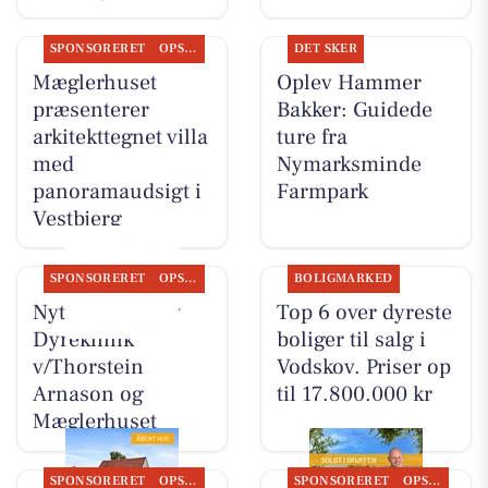
SPONSORERET
OPSLAGSTAVLEN
DET SKER
Mæglerhuset
Oplev Hammer
præsenterer
Bakker: Guidede
arkitekttegnet villa
ture fra
med
Nymarksminde
panoramaudsigt i
Farmpark
Vestbjerg
SPONSORERET
OPSLAGSTAVLEN
BOLIGMARKED
Nyt fra Vodskov
Top 6 over dyreste
Dyreklinik
boliger til salg i
v/Thorstein
Vodskov. Priser op
Arnason og
til 17.800.000 kr
Mæglerhuset
SPONSORERET
OPSLAGSTAVLEN
SPONSORERET
OPSLAGSTAVLEN