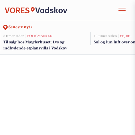
VORES
Vodskov
Seneste nyt ›
8 timer siden |
BOLIGMARKED
12 timer siden |
VEJRET
Til salg hos Mæglerhuset: Lys og
Sol og lun luft over 
indbydende etplansvilla i Vodskov