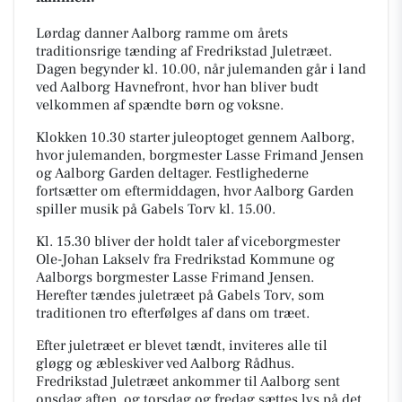
Lørdag danner Aalborg ramme om årets
traditionsrige tænding af Fredrikstad Juletræet.
Dagen begynder kl. 10.00, når julemanden går i land
ved Aalborg Havnefront, hvor han bliver budt
velkommen af spændte børn og voksne.
Klokken 10.30 starter juleoptoget gennem Aalborg,
hvor julemanden, borgmester Lasse Frimand Jensen
og Aalborg Garden deltager. Festlighederne
fortsætter om eftermiddagen, hvor Aalborg Garden
spiller musik på Gabels Torv kl. 15.00.
Kl. 15.30 bliver der holdt taler af viceborgmester
Ole-Johan Lakselv fra Fredrikstad Kommune og
Aalborgs borgmester Lasse Frimand Jensen.
Herefter tændes juletræet på Gabels Torv, som
traditionen tro efterfølges af dans om træet.
Efter juletræet er blevet tændt, inviteres alle til
gløgg og æbleskiver ved Aalborg Rådhus.
Fredrikstad Juletræet ankommer til Aalborg sent
onsdag aften, og torsdag og fredag sættes lys på det,