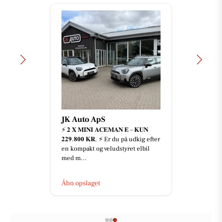
JK Auto ApS
⚡️ 𝟐 𝐗 𝐌𝐈𝐍𝐈 𝐀𝐂𝐄𝐌𝐀𝐍 𝐄 – 𝐊𝐔𝐍
𝟐𝟐𝟗.𝟖𝟎𝟎 𝐊𝐑. ⚡️ Er du på udkig efter
en kompakt og veludstyret elbil
med m...
Åbn opslaget