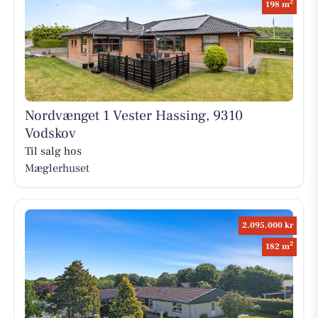
2
198 m
Nordvænget 1 Vester Hassing, 9310
Vodskov
Til salg hos
Mæglerhuset
2.095.000 kr
2
182 m