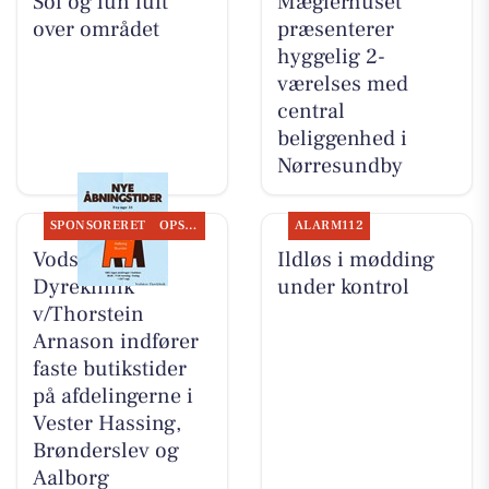
Sol og lun luft
Mæglerhuset
over området
præsenterer
hyggelig 2-
værelses med
central
beliggenhed i
Nørresundby
SPONSORERET
OPSLAGSTAVLEN
ALARM112
Vodskov
Ildløs i mødding
Dyreklinik
under kontrol
v/Thorstein
Arnason indfører
faste butikstider
på afdelingerne i
Vester Hassing,
Brønderslev og
Aalborg