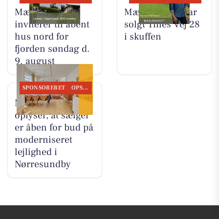
Mæglerhuset
Mæglerhuset har
inviterer til åbent
solgt Tines Vej 28
hus nord for
i skuffen
fjorden søndag d.
9. august
SPONSORERET
OPSLAGSTAVLEN
Mæglerhuset
oplyser, at sælger
er åben for bud på
moderniseret
lejlighed i
Nørresundby