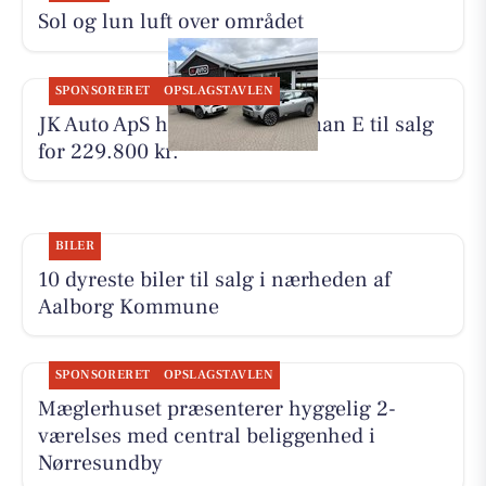
Sol og lun luft over området
SPONSORERET
OPSLAGSTAVLEN
JK Auto ApS har to MINI Aceman E til salg
for 229.800 kr.
BILER
10 dyreste biler til salg i nærheden af
Aalborg Kommune
SPONSORERET
OPSLAGSTAVLEN
Mæglerhuset præsenterer hyggelig 2-
værelses med central beliggenhed i
Nørresundby