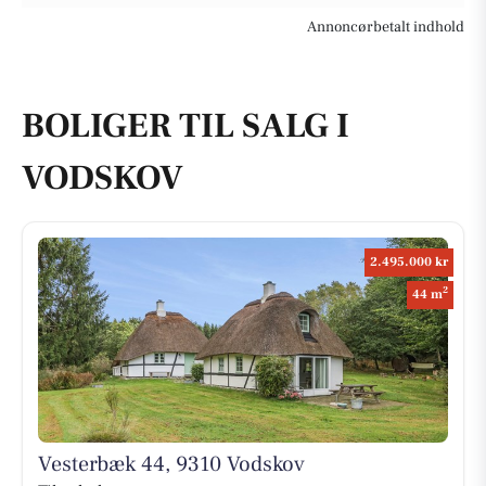
Annoncørbetalt indhold
BOLIGER TIL SALG I
VODSKOV
2.495.000 kr
2
44 m
Vesterbæk 44, 9310 Vodskov