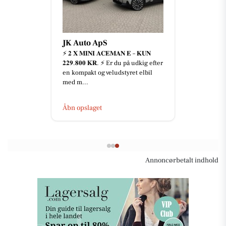
JK Auto ApS
⚡️ 𝟐 𝐗 𝐌𝐈𝐍𝐈 𝐀𝐂𝐄𝐌𝐀𝐍 𝐄 – 𝐊𝐔𝐍
𝟐𝟐𝟗.𝟖𝟎𝟎 𝐊𝐑. ⚡️ Er du på udkig efter
en kompakt og veludstyret elbil
med m...
Åbn opslaget
Annoncørbetalt indhold