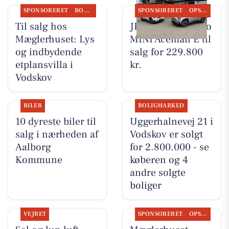
SPONSORERET
BOLIGMARKED
SPONSORERET
OPSLAGSTAVLEN
Til salg hos
JK Auto ApS har to
Mæglerhuset: Lys
MINI Aceman E til
og indbydende
salg for 229.800
etplansvilla i
kr.
Vodskov
BILER
BOLIGMARKED
10 dyreste biler til
Uggerhalnevej 21 i
salg i nærheden af
Vodskov er solgt
Aalborg
for 2.800.000 - se
Kommune
køberen og 4
andre solgte
boliger
VEJRET
SPONSORERET
OPSLAGSTAVLEN