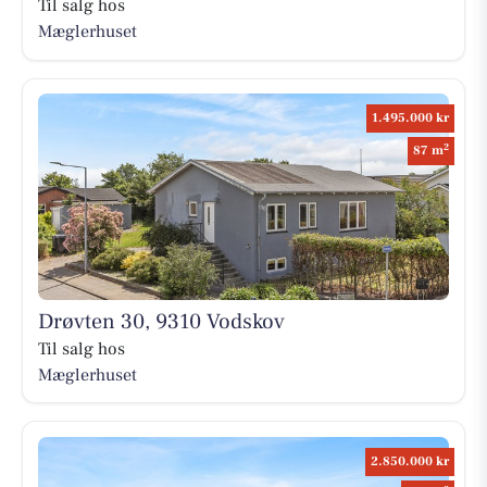
Til salg hos
Mæglerhuset
1.495.000 kr
2
87 m
Drøvten 30, 9310 Vodskov
Til salg hos
Mæglerhuset
2.850.000 kr