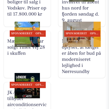
boliger til salg i
inviterer til åbent
Vodskov. Priser op
hus nord for
til 17.800.000 kr
fjorden søndag d.
9. august
SPONSORERET
OPSLAGSTAVLEN
SPONSORERET
OPSLAGSTAVLEN
Mæglerhuset har
Mæglerhuset
solgt Tines Vej 28
oplyser, at sælger
i skuffen
er åben for bud på
moderniseret
lejlighed i
Nørresundby
SPONSORERET
OPSLAGSTAVLEN
JK Auto ApS
tilbyder
airconditionservic