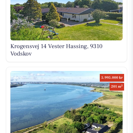
Krogensvej 14 Vester Hassing, 9310
Vodskov
5.995.000 kr
2
201 m