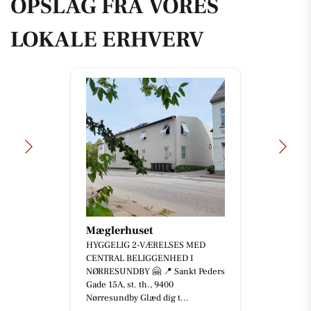
OPSLAG FRA VORES
LOKALE ERHVERV
JK Auto ApS
⚡️ 𝟐 𝐗 𝐌𝐈𝐍𝐈 𝐀𝐂𝐄𝐌𝐀𝐍 𝐄 – 𝐊𝐔𝐍
𝟐𝟐𝟗.𝟖𝟎𝟎 𝐊𝐑. ⚡️ Er du på udkig efter
en kompakt og veludstyret elbil
med m...