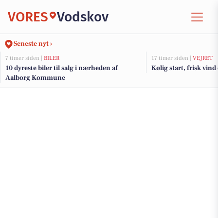
VORES
Vodskov
Seneste nyt ›
7 timer siden |
BILER
17 timer siden |
VEJRET
10 dyreste biler til salg i nærheden af
Kølig start, frisk vin
Aalborg Kommune