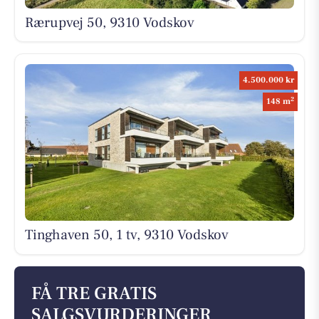
Rærupvej 50, 9310 Vodskov
4.500.000 kr
2
148 m
Tinghaven 50, 1 tv, 9310 Vodskov
FÅ TRE GRATIS
SALGSVURDERINGER