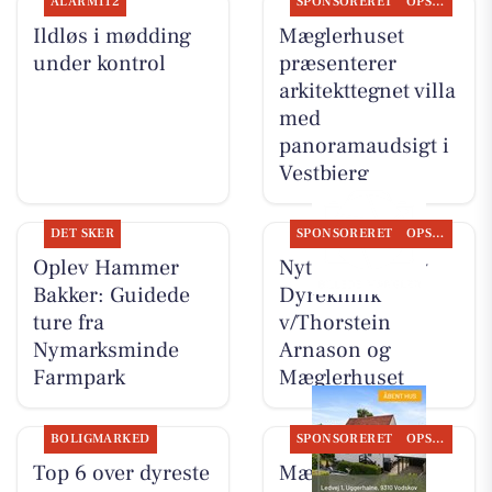
ALARM112
SPONSORERET
OPSLAGSTAVLEN
Ildløs i mødding
Mæglerhuset
under kontrol
præsenterer
arkitekttegnet villa
med
panoramaudsigt i
Vestbjerg
DET SKER
SPONSORERET
OPSLAGSTAVLEN
Oplev Hammer
Nyt fra Vodskov
Bakker: Guidede
Dyreklinik
ture fra
v/Thorstein
Nymarksminde
Arnason og
Farmpark
Mæglerhuset
BOLIGMARKED
SPONSORERET
OPSLAGSTAVLEN
Top 6 over dyreste
Mæglerhuset