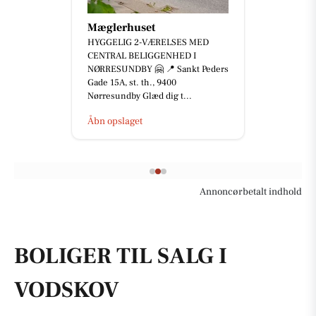
JK Auto ApS
⚡️ 𝟐 𝐗 𝐌𝐈𝐍𝐈 𝐀𝐂𝐄𝐌𝐀𝐍 𝐄 – 𝐊𝐔𝐍
𝟐𝟐𝟗.𝟖𝟎𝟎 𝐊𝐑. ⚡️ Er du på udkig efter
en kompakt og veludstyret elbil
med m...
Åbn opslaget
Annoncørbetalt indhold
BOLIGER TIL SALG I
VODSKOV