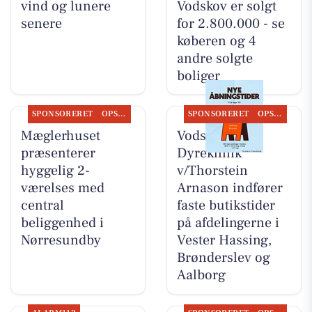
vind og lunere
Vodskov er solgt
senere
for 2.800.000 - se
køberen og 4
andre solgte
boliger
SPONSORERET
OPSLAGSTAVLEN
SPONSORERET
OPSLAGSTAVLEN
Mæglerhuset
Vodskov
præsenterer
Dyreklinik
hyggelig 2-
v/Thorstein
værelses med
Arnason indfører
central
faste butikstider
beliggenhed i
på afdelingerne i
Nørresundby
Vester Hassing,
Brønderslev og
Aalborg