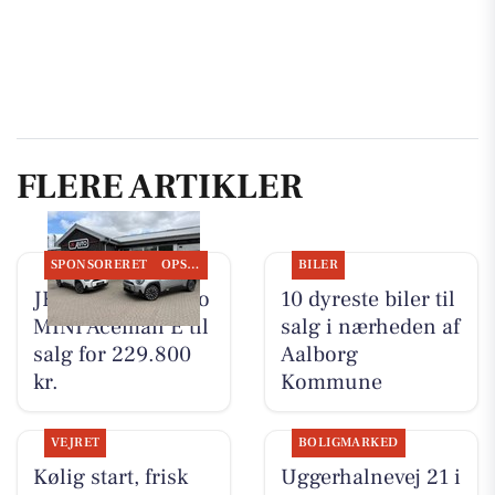
FLERE ARTIKLER
SPONSORERET
OPSLAGSTAVLEN
BILER
JK Auto ApS har to
10 dyreste biler til
MINI Aceman E til
salg i nærheden af
salg for 229.800
Aalborg
kr.
Kommune
VEJRET
BOLIGMARKED
Kølig start, frisk
Uggerhalnevej 21 i