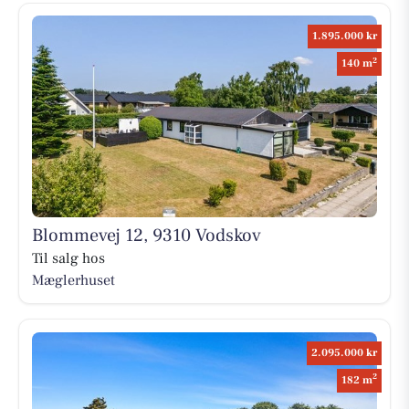
1.895.000 kr
2
140 m
Blommevej 12, 9310 Vodskov
Til salg hos
Mæglerhuset
2.095.000 kr
2
182 m