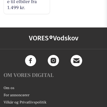
e til elbiler fra
1.499 kr.
VORES
Vodskov
OM VORES DIGITAL
Om os
For annoncører
Vilkår og Privatlivspolitik