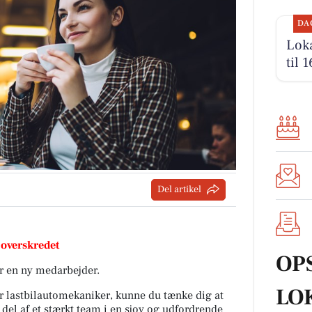
DA
Loka
til 
Del artikel
 overskredet
OP
r en ny medarbejder.
LO
r lastbilautomekaniker, kunne du tænke dig at
 del af et stærkt team i en sjov og udfordrende