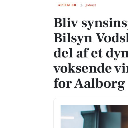
Bliv synsinspektør hos Bilsyn Vodskov
ARTIKLER
Jobnyt
Bliv synsin
Bilsyn Vods
del af et d
voksende v
for Aalborg