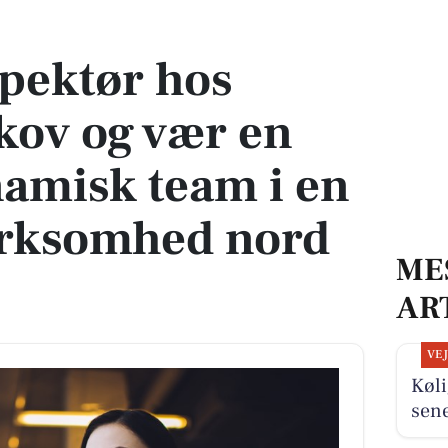
 og vær en del af et dynamisk team i en voksende virksomhed nord for Aalborg
spektør hos
kov og vær en
ynamisk team i en
irksomhed nord
ME
AR
VE
Køli
sen