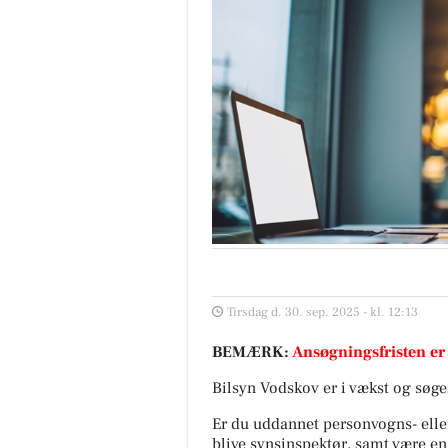
Tirsdag d. 30. sep. 2025 - kl. 12:13
BEMÆRK:
Ansøgningsfristen er
Bilsyn Vodskov er i vækst og søge
Er du uddannet personvogns- elle
blive synsinspektør, samt være en