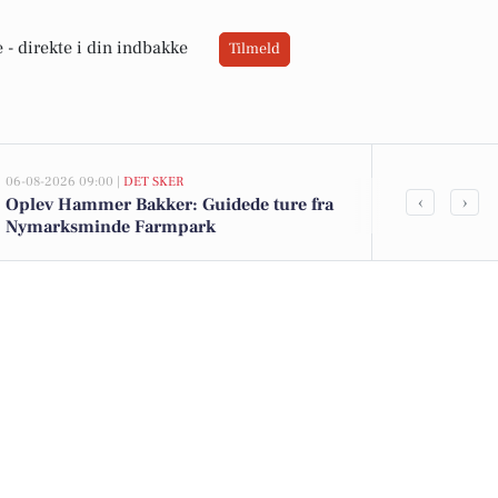
 -
direkte i din indbakke
Tilmeld
06-08-2026 09:00 |
DET SKER
05-08-2026 13:00
‹
›
Oplev Hammer Bakker: Guidede ture fra
Top 6 over dy
Nymarksminde Farmpark
Vodskov. Pri