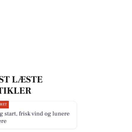
ST LÆSTE
TIKLER
JRET
g start, frisk vind og lunere
ere