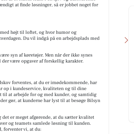
ændigt at finde løsninger, så er jobbet noget for
ed højt til loftet, og hvor humor og
 hverdagen. Du vil indgå på en arbejdsplads med
ære syn af køretøjer. Men når der ikke synes
l der være opgaver af forskellig karakter.
Mæglerhuset
odskov forventes, at du er imødekommende, har
SØGER BOLIG I NØRRESUNDBY 📣
går op i kundeservice, kvaliteten og til dine
Heine søger lige nu et hjem til en
ncept
familie, der er købeklar og ønsker
st til at arbejde for og med kunder, og samtidig
e det
at slå sig ned i Nørresun...
e der gør, at kunderne har lyst til at besøge Bilsyn
de
Åbn opslaget
det er meget afgørende, at du sætter kvalitet
aver og teamets samlede løsning til kunden.
 forventer vi, at du: