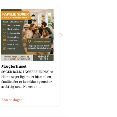
JK Auto ApS
❄️ HUSK SERVICE AF
AIRCONDITIONEN I DIN ELBIL! ⚡
🚗 En lille påmindelse om, hvorfor
service af aircondition i din elbil er
vi...
Åbn opslaget