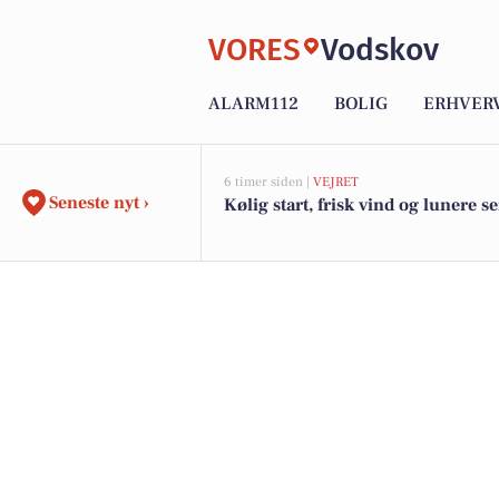
VORES
Vodskov
ALARM112
BOLIG
ERHVER
6 timer siden |
VEJRET
Seneste nyt ›
Kølig start, frisk vind og lunere s