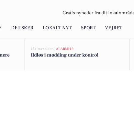
Gratis nyheder fra
dit
lokalområde
V
DET SKER
LOKALT NYT
SPORT
VEJRET
15 timer siden |
ALARM112
enere
Ildløs i mødding under kontrol