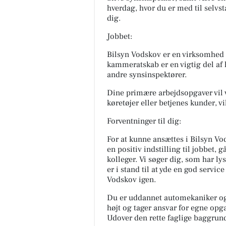
hverdag, hvor du er med til selvst
dig.
Jobbet:
Bilsyn Vodskov er en virksomhed m
kammeratskab er en vigtig del af
andre synsinspektører.
Dine primære arbejdsopgaver vil v
køretøjer eller betjenes kunder, vi
Forventninger til dig:
Vodskov Dyreklinik
For at kunne ansættes i Bilsyn V
v/Thorstein Arnason
en positiv indstilling til jobbet, 
Nye åbningstider og et nyt ko
kolleger. Vi søger dig, som har ly
på vores klinikker 🐾 For at gør
er i stand til at yde en god servic
endnu nemmere at være kun
Vodskov igen.
hos os, indfører vi nu ...
Du er uddannet automekaniker og 
Åbn opslaget
højt og tager ansvar for egne opg
Udover den rette faglige baggrund,