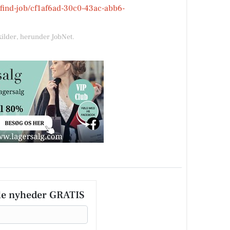
k/find-job/cf1af6ad-30c0-43ac-abb6-
kilder, herunder JobNet.
le nyheder GRATIS