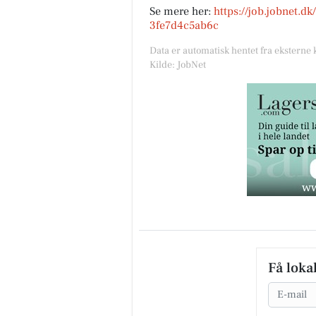
Se mere her:
https://job.jobnet.d
3fe7d4c5ab6c
Data er automatisk hentet fra eksterne 
Kilde: JobNet
Få loka
Email