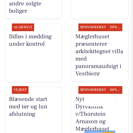
andre solgte
boliger
ALARM112
SPONSORERET
OPSLAGSTAVLEN
Ildløs i mødding
Mæglerhuset
under kontrol
præsenterer
arkitekttegnet villa
med
panoramaudsigt i
Vestbjerg
VEJRET
SPONSORERET
OPSLAGSTAVLEN
Blæsende start
Nyt fra Vodskov
med tør og lun
Dyreklinik
afslutning
v/Thorstein
Arnason og
Mæglerhuset