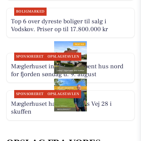
BOLIGMARKED
Top 6 over dyreste boliger til salg i
Vodskov. Priser op til 17.800.000 kr
SPONSORERET
OPSLAGSTAVLEN
Mæglerhuset inviterer til åbent hus nord
for fjorden søndag d. 9. august
SPONSORERET
OPSLAGSTAVLEN
Mæglerhuset har solgt Tines Vej 28 i
skuffen