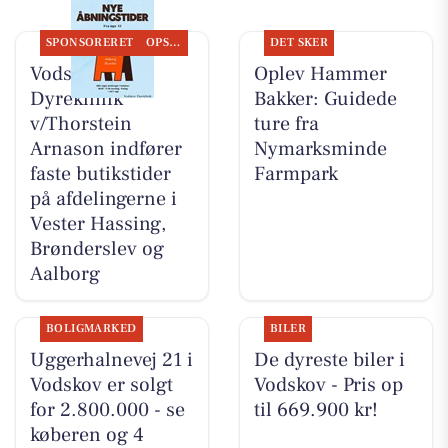
SPONSORERET
OPSLAGSTAVLEN
DET SKER
Vodskov
Oplev Hammer
Dyreklinik
Bakker: Guidede
v/Thorstein
ture fra
Arnason indfører
Nymarksminde
faste butikstider
Farmpark
på afdelingerne i
Vester Hassing,
Brønderslev og
Aalborg
BOLIGMARKED
BILER
Uggerhalnevej 21 i
De dyreste biler i
Vodskov er solgt
Vodskov - Pris op
for 2.800.000 - se
til 669.900 kr!
køberen og 4