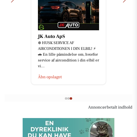
JK Auto ApS
❄️ HUSK SERVICE AF
AIRCONDITIONEN I DIN ELBIL! ⚡
🚗 En lille påmindelse om, hvorfor
service af aircondition i din elbil er
vi...
Åbn opslaget
Annoncørbetalt indhold