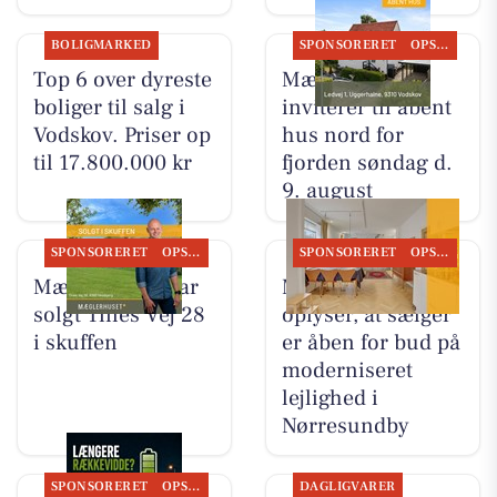
BOLIGMARKED
SPONSORERET
OPSLAGSTAVLEN
Top 6 over dyreste
Mæglerhuset
boliger til salg i
inviterer til åbent
Vodskov. Priser op
hus nord for
til 17.800.000 kr
fjorden søndag d.
9. august
SPONSORERET
OPSLAGSTAVLEN
SPONSORERET
OPSLAGSTAVLEN
Mæglerhuset har
Mæglerhuset
solgt Tines Vej 28
oplyser, at sælger
i skuffen
er åben for bud på
moderniseret
lejlighed i
Nørresundby
SPONSORERET
OPSLAGSTAVLEN
DAGLIGVARER