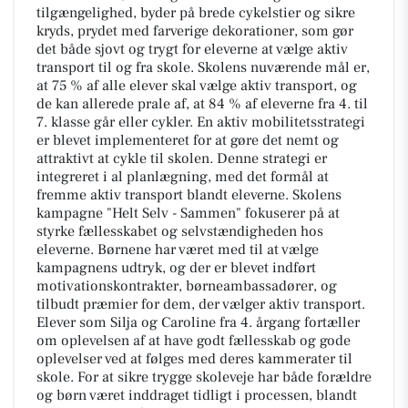
tilgængelighed, byder på brede cykelstier og sikre
kryds, prydet med farverige dekorationer, som gør
det både sjovt og trygt for eleverne at vælge aktiv
transport til og fra skole. Skolens nuværende mål er,
at 75 % af alle elever skal vælge aktiv transport, og
de kan allerede prale af, at 84 % af eleverne fra 4. til
7. klasse går eller cykler. En aktiv mobilitetsstrategi
er blevet implementeret for at gøre det nemt og
attraktivt at cykle til skolen. Denne strategi er
integreret i al planlægning, med det formål at
fremme aktiv transport blandt eleverne. Skolens
kampagne "Helt Selv - Sammen" fokuserer på at
styrke fællesskabet og selvstændigheden hos
eleverne. Børnene har været med til at vælge
kampagnens udtryk, og der er blevet indført
motivationskontrakter, børneambassadører, og
tilbudt præmier for dem, der vælger aktiv transport.
Elever som Silja og Caroline fra 4. årgang fortæller
om oplevelsen af at have godt fællesskab og gode
oplevelser ved at følges med deres kammerater til
skole. For at sikre trygge skoleveje har både forældre
og børn været inddraget tidligt i processen, blandt