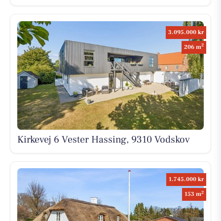
3.095.000 kr
2
206 m
Kirkevej 6 Vester Hassing, 9310 Vodskov
1.745.000 kr
2
153 m