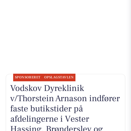
SPONSORERET
OPSLAGSTAVLEN
Vodskov Dyreklinik
v/Thorstein Arnason indfører
faste butikstider på
afdelingerne i Vester
Hassing, Brønderslev og