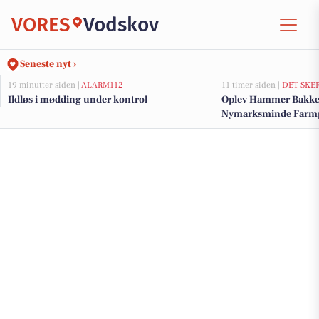
VORES
Vodskov
Seneste nyt ›
19 minutter siden |
ALARM112
11 timer siden |
DET SKE
Ildløs i mødding under kontrol
Oplev Hammer Bakker
Nymarksminde Farm