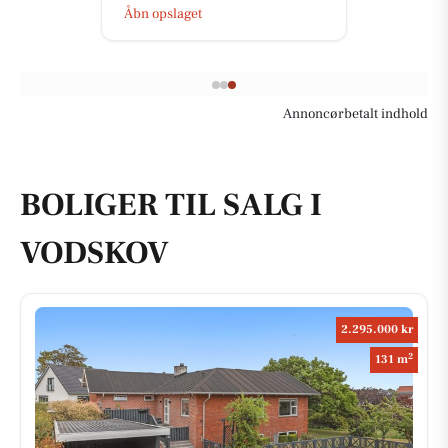
Åbn opslaget
Annoncørbetalt indhold
BOLIGER TIL SALG I
VODSKOV
2.295.000 kr
2
131 m