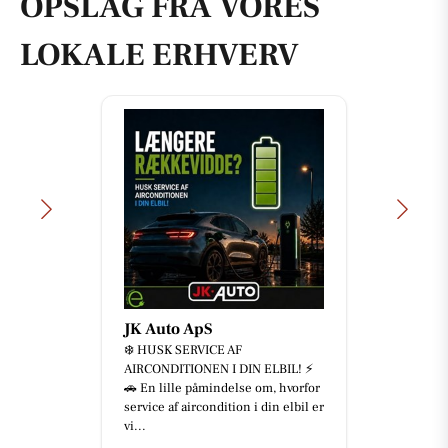
OPSLAG FRA VORES
LOKALE ERHVERV
JK Auto ApS
❄️ HUSK SERVICE AF
AIRCONDITIONEN I DIN ELBIL! ⚡
🚗 En lille påmindelse om, hvorfor
service af aircondition i din elbil er
vi...