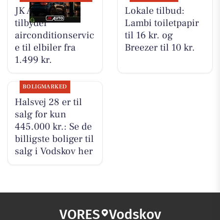
JK Auto ApS
Lokale tilbud:
tilbyder
Lambi toiletpapir
airconditionservic
til 16 kr. og
e til elbiler fra
Breezer til 10 kr.
1.499 kr.
BOLIGMARKED
Halsvej 28 er til
salg for kun
445.000 kr.: Se de
billigste boliger til
salg i Vodskov her
VORES
Vodskov